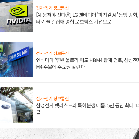
전자·전기·정보통신
[AI 뭉쳐야 산다⑧] LG·엔비디아 '피지컬 AI' 동맹 강
터·기술 결집해 종합 로보틱스 기업으로
전자·전기·정보통신
엔비디아 '루빈 울트라'에도 HBM4 탑재 검토, 삼성전
M4 수율에 주도권 갈린다
전자·전기·정보통신
삼성전자 넷리스트와 특허분쟁 매듭, 5년 동안 최대 1
급