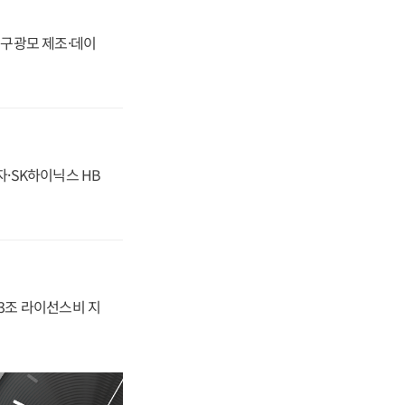
화, 구광모 제조·데이
자·SK하이닉스 HB
.3조 라이선스비 지