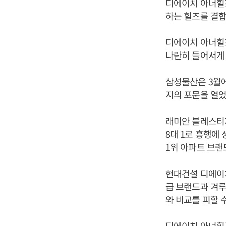
디에이치 아너힐즈
하는 힐즈를 결합한
디에이치 아너힐
나란히 들어서게 
삼성물산은 3월
지의 포문을 열었
래미안 블레스티지는
8대 1로 흥행에
1위 아파트 브랜
현대건설 디에이치
급 브랜드과 겨루
와 비교를 피할 
디에이치 아너힐