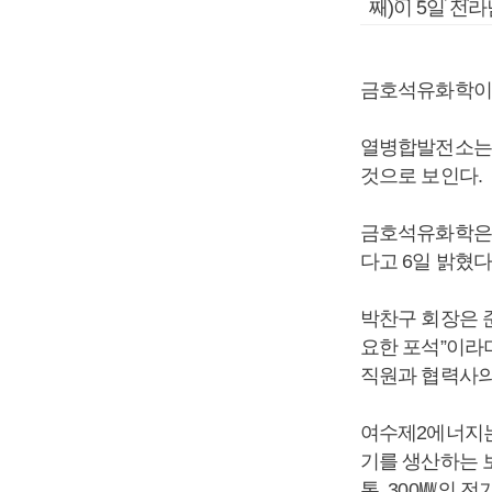
째)이 5일 전
금호석유화학이
열병합발전소는 
것으로 보인다.
금호석유화학은 
다고 6일 밝혔
박찬구 회장은 
요한 포석”이라
직원과 협력사의
여수제2에너지는
기를 생산하는 보
톤, 300㎿의 전