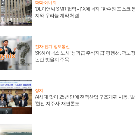
화학·에너지
'DL이앤씨 SMR 협력사' X에너지, '한수원 포스코
지와 우라늄 계약 체결
전자·전기·정보통신
SK하이닉스 노사 '성과급 주식지급' 평행선, 곽노정 
논란 벗을지 주목
정치
AI시대 맞아 25년 만에 전력산업 구조개편 시동, '
'한전 지주사' 재편론도