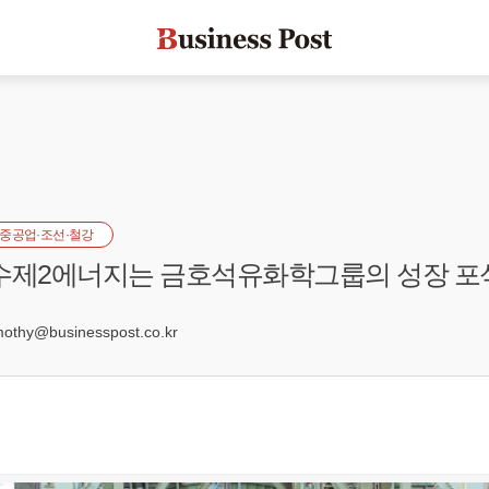
중공업·조선·철강
수제2에너지는 금호석유화학그룹의 성장 포
5
hy@businesspost.co.kr