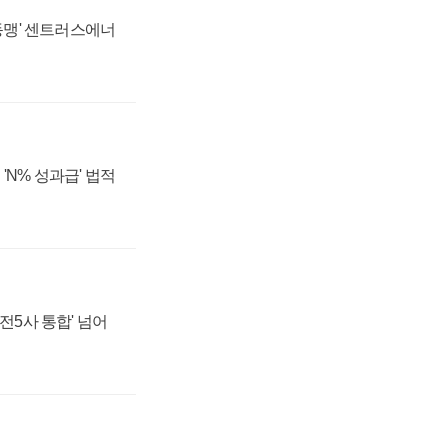
 동맹' 센트러스에너
'N% 성과급' 법적
발전5사 통합' 넘어