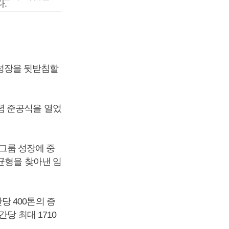
.
성장을 뒷받침할
념 준공식을 열었
그룹 성장에 중
균형을 찾아낸 임
 400톤의 증
당 최대 1710