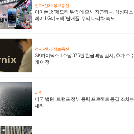
전자·전기·정보통신
아이폰18 '메모리 부족'에 출시 지연되나, 삼성디
레이 LG이노텍 '탈애플' 수익 다각화 속도
전자·전기·정보통신
SK하이닉스 1주당 375원 현금배당 실시, 추가 주
개 예정
사회
미국 법원 "트럼프 정부 풍력 프로젝트 동결 조치는 
내려