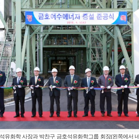
호석유화학 사장과 박찬구 금호석유화학그룹 회장(왼쪽에서 네