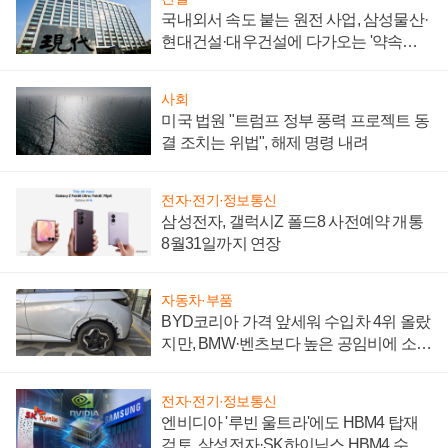
국내외서 속도 붙는 원전 사업, 삼성물산·
현대건설·대우건설에 다가오는 '약속의
시간'
사회
미국 법원 "트럼프 정부 풍력 프로젝트 동
결 조치는 위법", 해제 명령 내려
전자·전기·정보통신
삼성전자, 갤럭시Z 폴드8 사전예약 개통
8월31일까지 연장
자동차·부품
BYD코리아 가격 앞세워 수입차 4위 올랐
지만, BMW·벤츠보다 높은 공임비에 소비
자 불만 폭발
전자·전기·정보통신
엔비디아 '루빈 울트라'에도 HBM4 탑재
검토, 삼성전자·SK하이닉스 HBM4 수율