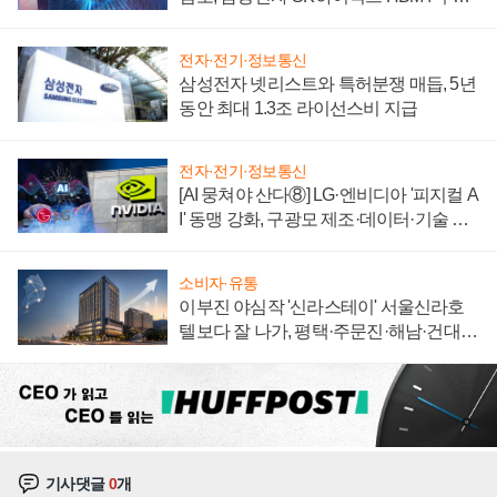
에 주도권 갈린다
전자·전기·정보통신
삼성전자 넷리스트와 특허분쟁 매듭, 5년
동안 최대 1.3조 라이선스비 지급
전자·전기·정보통신
[AI 뭉쳐야 산다⑧] LG·엔비디아 '피지컬 A
I' 동맹 강화, 구광모 제조·데이터·기술 결
집해 종합 로보틱스 기업으로
소비자·유통
이부진 야심작 '신라스테이' 서울신라호
텔보다 잘 나가, 평택·주문진·해남·건대로
성장판 더 넓힌다
기사댓글
0
개