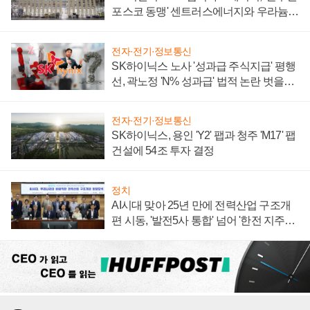
포스코 동맹' 센트러스에너지와 우라늄
계약 체결
전자·전기·정보통신
SK하이닉스 노사 '성과급 주식지급' 평행
선, 곽노정 'N% 성과급' 법적 논란 벗을지
주목
전자·전기·정보통신
SK하이닉스, 용인 'Y2' 팹과 청주 'M17' 팹
건설에 54조 투자 결정
정치
AI시대 맞아 25년 만에 전력산업 구조개
편 시동, '발전5사 통합' 넘어 '한전 지주사'
재편론도