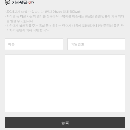
기사댓글
0
개
200자까지 쓰실 수 있습니다. (현재 0 byte / 최대 400byte)
저작권 등 다른 사람의 권리를 침해하거나 명예를 훼손하는 댓글은 관련 법률에 의해 제재
를 받을 수 있습니다.
타인에게 불쾌감을 주는 욕설 등 비하하는 단어가 내용에 포함되거나 인신공격성 글은 관
리자의 판단에 의해 삭제 합니다.