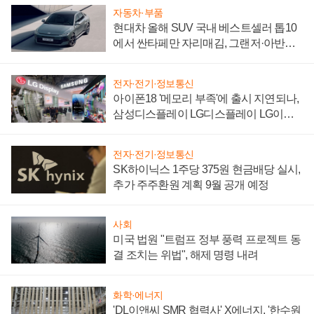
자동차·부품
현대차 올해 SUV 국내 베스트셀러 톱10
에서 싼타페만 자리매김, 그랜저·아반떼
'세단 쌍끌이'로 내수 방어
전자·전기·정보통신
아이폰18 '메모리 부족'에 출시 지연되나,
삼성디스플레이 LG디스플레이 LG이노
텍 '탈애플' 수익 다각화 속도
전자·전기·정보통신
SK하이닉스 1주당 375원 현금배당 실시,
추가 주주환원 계획 9월 공개 예정
사회
미국 법원 "트럼프 정부 풍력 프로젝트 동
결 조치는 위법", 해제 명령 내려
화학·에너지
'DL이앤씨 SMR 협력사' X에너지, '한수원