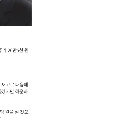
가 26만5천 원
품 재고로 대응해
줄겠지만 해운과
0억 원을 낼 것으