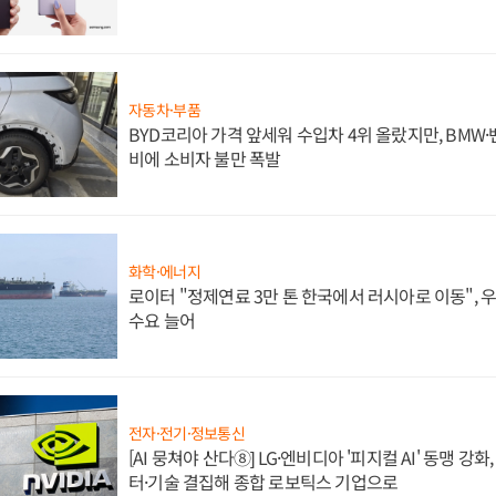
자동차·부품
BYD코리아 가격 앞세워 수입차 4위 올랐지만, BMW
비에 소비자 불만 폭발
화학·에너지
로이터 "정제연료 3만 톤 한국에서 러시아로 이동",
수요 늘어
전자·전기·정보통신
[AI 뭉쳐야 산다⑧] LG·엔비디아 '피지컬 AI' 동맹 강
터·기술 결집해 종합 로보틱스 기업으로