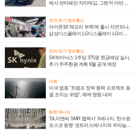
에서 싼타페만 자리매김, 그랜저·아반떼
'세단 쌍끌이'로 내수 방어
전자·전기·정보통신
아이폰18 '메모리 부족'에 출시 지연되나,
삼성디스플레이 LG디스플레이 LG이노
텍 '탈애플' 수익 다각화 속도
전자·전기·정보통신
SK하이닉스 1주당 375원 현금배당 실시,
추가 주주환원 계획 9월 공개 예정
사회
미국 법원 "트럼프 정부 풍력 프로젝트 동
결 조치는 위법", 해제 명령 내려
화학·에너지
'DL이앤씨 SMR 협력사' X에너지, '한수원
포스코 동맹' 센트러스에너지와 우라늄
계약 체결