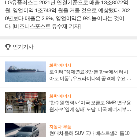
LG유플러스는 2021년 연결기준으로 매출 13조8072억
원, 영업이익 1조743억 원을 거둘 것으로 예상됐다. 202
0년보다 매출은 2.9%, 영업이익은 9% 늘어나는 것이
다. [비즈니스포스트 류수재 기자]
인기기사
화학·에너지
로이터 "정제연료 3만 톤 한국에서 러시
아로 이동", 우크라이나의 공격에 수요 늘
어
화학·에너지
'한수원 협력사' 미국 오클로 SMR 연구용
원자로 '임계 상태' 도달, 미국 에너지부
"중요한 이정표"
자동차·부품
현대차 올해 SUV 국내 베스트셀러 톱10