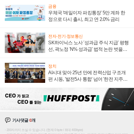
금융
우체국 '매일이자 파킹통장' 5만 계좌 한
정으로 다시 출시, 최고 연 2.0% 금리
전자·전기·정보통신
SK하이닉스 노사 '성과급 주식 지급' 평행
선, 곽노정 'N% 성과급' 법적 논란 벗을지
주목
정치
AI시대 맞아 25년 만에 전력산업 구조개
편 시동, '발전5사 통합' 넘어 '한전 지주사'
재편론도
기사댓글
0
개
200자까지 쓰실 수 있습니다. (현재 0 byte / 최대 400byte)