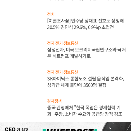
에 비상발전기 호황, 안병철 친환경 에너지
발전전문기업 향한다
정치
[여론조사꽃] 민주당 당대표 선호도 정청래
30.5%·김민석 29.6%, 0.9%p 초접전
전자·전기·정보통신
삼성전자, 미국 오크리지국립연구소와 극저
온 히트펌프 개발하기로
전자·전기·정보통신
SK하이닉스 통합노조 설립 움직임 본격화,
성과급 체계 불만에 3500명 결집
경제정책
중국 관영매체 "한국 폭염은 경제협력 기
회" 주장, 소비자 수요와 공급망 장점 강조