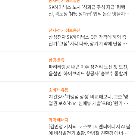
전자·전기·정보통신
SK하이닉스 노사 '성과급 주식 지급' 평행
선, 곽노정 'N% 성과급' 법적 논란 벗을지 주
목
전자·전기·정보통신
삼성전자 SK하이닉스 D램 가격에 해외 증
권가 '고점' 시각 나와, 장기 계약에 단점 부
각
항공·물류
파라타항공 내년 미주 장거리 노선 첫 도전,
윤철민 '하이브리드 항공사' 승부수 통할까
소비자·유통
치킨3사 '가맹점 상생' 비교해보니, 교촌 '영
업권 보호'·bhc '신메뉴 개발'·BBQ '원가 부
담'
화학·에너지
[김민정 기자의 '코스뽀'] 지엔씨에너지 AI 붐