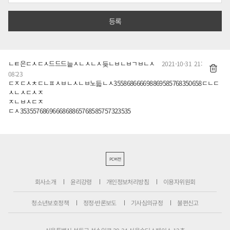
ㄴㅌ은ㄷㅅㄷㅅ드드드늩ㅅㄴㅅㄴㅅ듲ㄴㅂㄴㅂㄱㅂㄴㅅ
2021-10-31 21:
08:23
ㄷㅈㄷㅅㅊㄷㄴㅍㅅㅂㄴㅅㄴㅂ노듧ㄴㅅ355868666698869585768350658ㄷㄴㄷ
ㅅㄴㅅㄷㅅㅈ
ㅈㄴㅂㅅㄷㅈ
ㄷㅅ3535576869666868865768585757323535
PC버전
회사소개
윤리강령
개인정보처리방침
이용자위원회
청소년보호정책
정정·반론보도
기사심의규정
불편신고