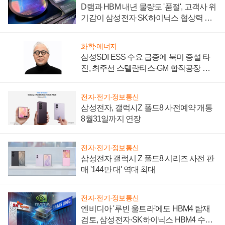
D램과 HBM 내년 물량도 '품절', 고객사 위
기감이 삼성전자 SK하이닉스 협상력 더
키워
화학·에너지
삼성SDI ESS 수요 급증에 북미 증설 타
진, 최주선 스텔란티스·GM 합작공장 건
설 재추진하나
전자·전기·정보통신
삼성전자, 갤럭시Z 폴드8 사전예약 개통
8월31일까지 연장
전자·전기·정보통신
삼성전자 갤럭시 Z 폴드8 시리즈 사전 판
매 '144만 대' 역대 최대
전자·전기·정보통신
엔비디아 '루빈 울트라'에도 HBM4 탑재
검토, 삼성전자·SK하이닉스 HBM4 수율