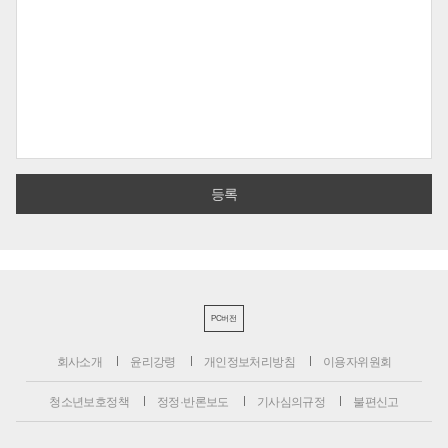
PC버전
회사소개
윤리강령
개인정보처리방침
이용자위원회
청소년보호정책
정정·반론보도
기사심의규정
불편신고