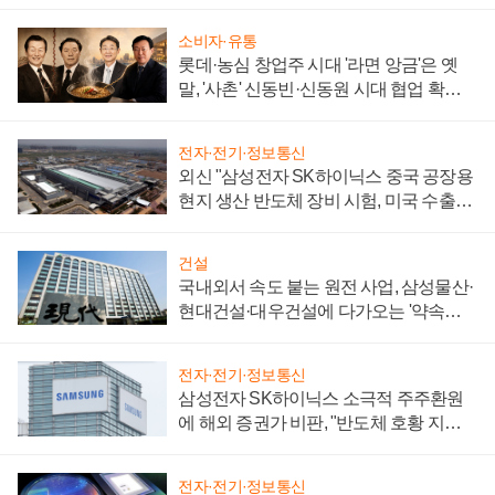
소비자·유통
롯데·농심 창업주 시대 '라면 앙금'은 옛
말, '사촌' 신동빈·신동원 시대 협업 확대
일로
전자·전기·정보통신
외신 "삼성전자 SK하이닉스 중국 공장용
현지 생산 반도체 장비 시험, 미국 수출통
제 대비"
건설
국내외서 속도 붙는 원전 사업, 삼성물산·
현대건설·대우건설에 다가오는 '약속의
시간'
전자·전기·정보통신
삼성전자 SK하이닉스 소극적 주주환원
에 해외 증권가 비판, "반도체 호황 지속
성 의문"
전자·전기·정보통신