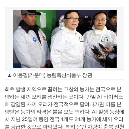
▲ 이동필(가운데) 농림축산식품부 장관
최초 발생 지역으로 꼽히는 고창의 농가는 전국으로 분
양하는 새끼 오리를 생산하는 곳이다
.
만일
AI
바이러스
에 감염된 새끼 오리가 전국적으로 팔려나가면 이를 분
양받은 농가의 타격은 불을 보듯 뻔하다
.
AI
발생 농장에
서 지난
25
일여 동안 전국
4
개도
24
개 농가에 새끼 오리
를 공급한 것으로 파악됐다
.
특히 운반 차량이 충북 진천