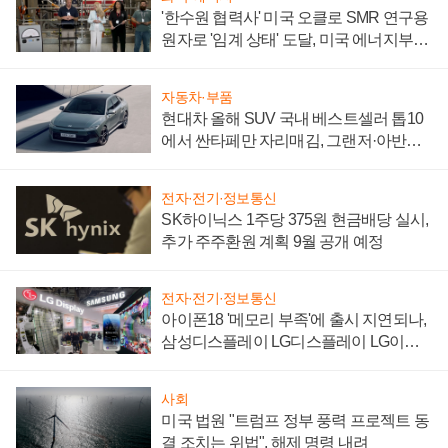
'한수원 협력사' 미국 오클로 SMR 연구용
원자로 '임계 상태' 도달, 미국 에너지부
"중요한 이정표"
자동차·부품
현대차 올해 SUV 국내 베스트셀러 톱10
에서 싼타페만 자리매김, 그랜저·아반떼
'세단 쌍끌이'로 내수 방어
전자·전기·정보통신
SK하이닉스 1주당 375원 현금배당 실시,
추가 주주환원 계획 9월 공개 예정
전자·전기·정보통신
아이폰18 '메모리 부족'에 출시 지연되나,
삼성디스플레이 LG디스플레이 LG이노
텍 '탈애플' 수익 다각화 속도
사회
미국 법원 "트럼프 정부 풍력 프로젝트 동
결 조치는 위법", 해제 명령 내려