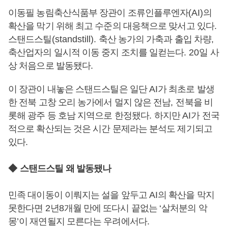
이동필 농림축산식품부 장관이 조류인플루엔자
(AI)
의
확산을 막기 위해 최고 수준의 대응책으로 맞서고 있다
.
스탠드스틸
(standstill).
축산 농가의 가축과 출입 차량
,
축산업자의 일시적 이동 중지 조치를 일컫는다
. 20
일 사
상 처음으로 발동됐다
.
이 장관이 내놓은 스탠드스틸은 일단
AI
가 최초로 발생
한 전북 고창 오리 농가에서 멀지 않은 전남
,
전북을 비
롯해 광주 등 호남 지역으로 한정됐다
.
하지만
AI
가 전국
적으로 확산되는 것은 시간 문제라는 분석도 제기되고
있다
.
◆
스탠드스틸 왜 발동됐나
민족 대이동이 이뤄지는 설을 앞두고
AI
의 확산을 막지
못한다면
2
년
8
개월 만에 또다시 끝없는
‘
살처분의 악
몽
’
이 재연될지 모른다는 우려에서다
.