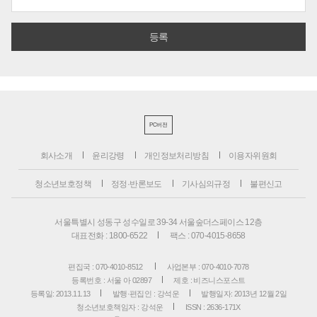
PC버전
회사소개
윤리강령
개인정보처리방침
이용자위원회
청소년보호정책
정정·반론보도
기사심의규정
불편신고
서울특별시 성동구 성수일로 39-34 서울숲더스페이스 12층
대표전화 : 1800-6522
팩스 : 070-4015-8658
편집국 : 070-4010-8512
사업본부 : 070-4010-7078
등록번호 : 서울 아 02897
제호 : 비즈니스포스트
등록일: 2013.11.13
발행·편집인 : 강석운
발행일자: 2013년 12월 2일
청소년보호책임자 : 강석운
ISSN : 2636-171X