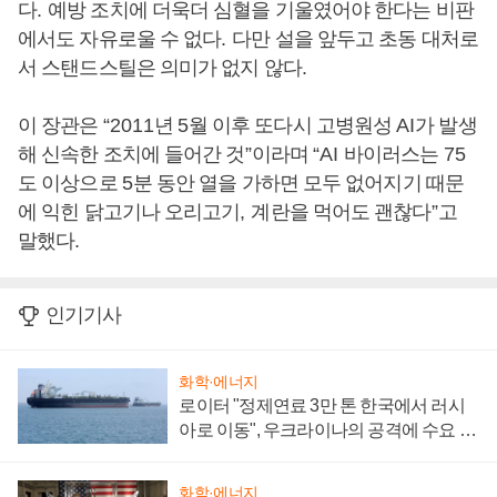
다
.
예방 조치에 더욱더 심혈을 기울였어야 한다는 비판
에서도 자유로울 수 없다
.
다만 설을 앞두고 초동 대처로
서 스탠드스틸은 의미가 없지 않다
.
이 장관은
“2011
년
5
월 이후 또다시 고병원성
AI
가 발생
해 신속한 조치에 들어간 것
”
이라며
“AI
바이러스는
75
도 이상으로
5
분 동안 열을 가하면 모두 없어지기 때문
에 익힌 닭고기나 오리고기
,
계란을 먹어도 괜찮다
”
고
말했다
.
인기기사
화학·에너지
로이터 "정제연료 3만 톤 한국에서 러시
아로 이동", 우크라이나의 공격에 수요 늘
어
화학·에너지