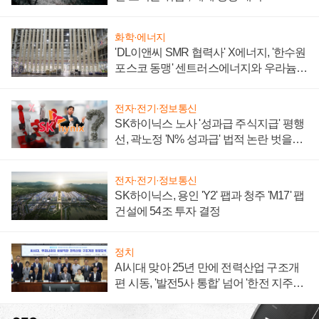
화학·에너지
'DL이앤씨 SMR 협력사' X에너지, '한수원
포스코 동맹' 센트러스에너지와 우라늄
계약 체결
전자·전기·정보통신
SK하이닉스 노사 '성과급 주식지급' 평행
선, 곽노정 'N% 성과급' 법적 논란 벗을지
주목
전자·전기·정보통신
SK하이닉스, 용인 'Y2' 팹과 청주 'M17' 팹
건설에 54조 투자 결정
정치
AI시대 맞아 25년 만에 전력산업 구조개
편 시동, '발전5사 통합' 넘어 '한전 지주사'
재편론도