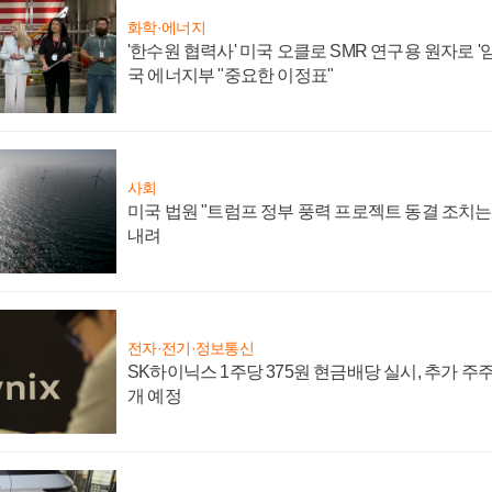
화학·에너지
'한수원 협력사' 미국 오클로 SMR 연구용 원자로 '임
국 에너지부 "중요한 이정표"
사회
미국 법원 "트럼프 정부 풍력 프로젝트 동결 조치는 
내려
전자·전기·정보통신
SK하이닉스 1주당 375원 현금배당 실시, 추가 주
개 예정