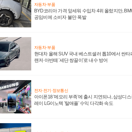
자동차·부품
BYD코리아 가격 앞세워 수입차 4위 올랐지만, B
공임비에 소비자 불만 폭발
자동차·부품
현대차 올해 SUV 국내 베스트셀러 톱10에서 싼타
랜저·아반떼 '세단 쌍끌이'로 내수 방어
전자·전기·정보통신
아이폰18 '메모리 부족'에 출시 지연되나, 삼성디
레이 LG이노텍 '탈애플' 수익 다각화 속도