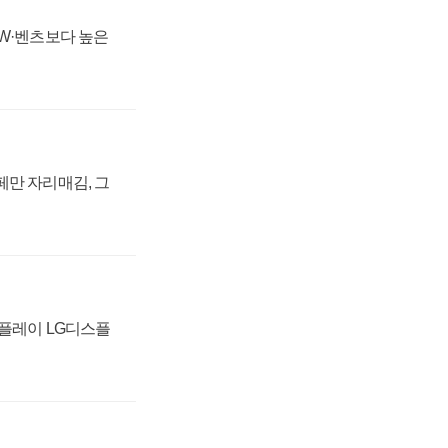
MW·벤츠보다 높은
페만 자리매김, 그
스플레이 LG디스플