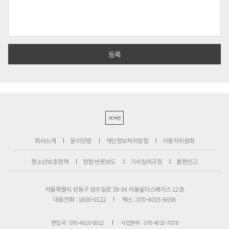
PC버전
회사소개
윤리강령
개인정보처리방침
이용자위원회
청소년보호정책
정정·반론보도
기사심의규정
불편신고
서울특별시 성동구 성수일로 39-34 서울숲더스페이스 12층
대표전화 : 1800-6522
팩스 : 070-4015-8658
편집국 : 070-4010-8512
사업본부 : 070-4010-7078