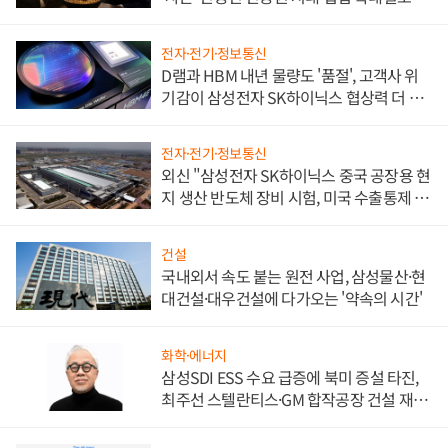
전자·전기·정보통신
D램과 HBM 내년 물량도 '품절', 고객사 위
기감이 삼성전자 SK하이닉스 협상력 더 키
워
전자·전기·정보통신
외신 "삼성전자 SK하이닉스 중국 공장용 현
지 생산 반도체 장비 시험, 미국 수출통제 대
비"
건설
국내외서 속도 붙는 원전 사업, 삼성물산·현
대건설·대우건설에 다가오는 '약속의 시간'
화학·에너지
삼성SDI ESS 수요 급증에 북미 증설 타진,
최주선 스텔란티스·GM 합작공장 건설 재추
진하나