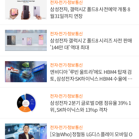
전자·전기·정보통신
삼성전자, 갤럭시Z 폴드8 사전예약 개통 8
월31일까지 연장
전자·전기·정보통신
삼성전자 갤럭시 Z 폴드8 시리즈 사전 판매
'144만 대' 역대 최대
전자·전기·정보통신
엔비디아 '루빈 울트라'에도 HBM4 탑재 검
토, 삼성전자·SK하이닉스 HBM4 수율에 주
도권 갈린다
전자·전기·정보통신
삼성전자 2분기 글로벌 D램 점유율 39% 1
위, SK하이닉스와 13%p 격차
전자·전기·정보통신
[오늘Who] 정철동 LG디스플레이 모바일 O