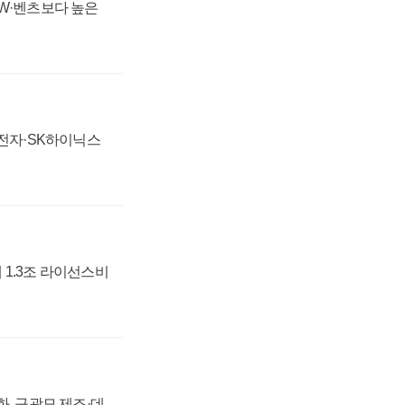
MW·벤츠보다 높은
성전자·SK하이닉스
 1.3조 라이선스비
강화, 구광모 제조·데