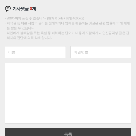
기사댓글
0
개
200자까지 쓰실 수 있습니다. (현재 0 byte / 최대 400byte)
저작권 등 다른 사람의 권리를 침해하거나 명예를 훼손하는 댓글은 관련 법률에 의해 제재
를 받을 수 있습니다.
타인에게 불쾌감을 주는 욕설 등 비하하는 단어가 내용에 포함되거나 인신공격성 글은 관
리자의 판단에 의해 삭제 합니다.