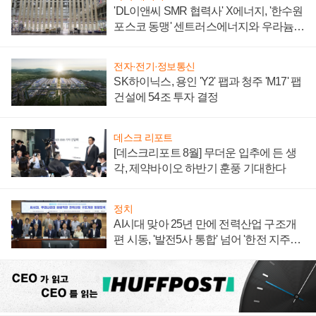
'DL이앤씨 SMR 협력사' X에너지, '한수원
포스코 동맹' 센트러스에너지와 우라늄
계약 체결
전자·전기·정보통신
SK하이닉스, 용인 'Y2' 팹과 청주 'M17' 팹
건설에 54조 투자 결정
데스크 리포트
[데스크리포트 8월] 무더운 입추에 든 생
각, 제약바이오 하반기 훈풍 기대한다
정치
AI시대 맞아 25년 만에 전력산업 구조개
편 시동, '발전5사 통합' 넘어 '한전 지주사'
재편론도