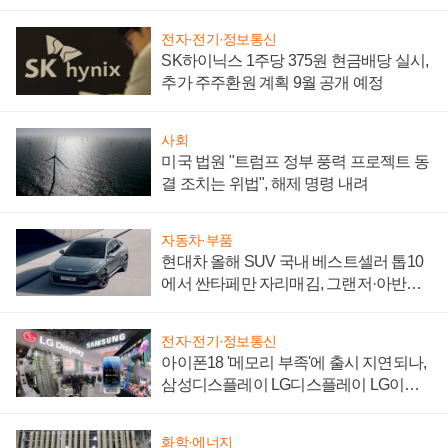
"중요한 이정표"
전자·전기·정보통신
SK하이닉스 1주당 375원 현금배당 실시,
추가 주주환원 계획 9월 공개 예정
사회
미국 법원 "트럼프 정부 풍력 프로젝트 동
결 조치는 위법", 해제 명령 내려
자동차·부품
현대차 올해 SUV 국내 베스트셀러 톱10
에서 싼타페만 자리매김, 그랜저·아반떼
'세단 쌍끌이'로 내수 방어
전자·전기·정보통신
아이폰18 '메모리 부족'에 출시 지연되나,
삼성디스플레이 LG디스플레이 LG이노
텍 '탈애플' 수익 다각화 속도
화학·에너지