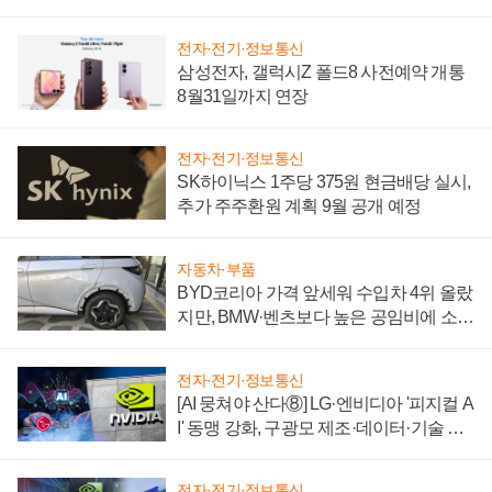
전자·전기·정보통신
삼성전자, 갤럭시Z 폴드8 사전예약 개통
8월31일까지 연장
전자·전기·정보통신
SK하이닉스 1주당 375원 현금배당 실시,
추가 주주환원 계획 9월 공개 예정
자동차·부품
BYD코리아 가격 앞세워 수입차 4위 올랐
지만, BMW·벤츠보다 높은 공임비에 소비
자 불만 폭발
전자·전기·정보통신
[AI 뭉쳐야 산다⑧] LG·엔비디아 '피지컬 A
I' 동맹 강화, 구광모 제조·데이터·기술 결
집해 종합 로보틱스 기업으로
전자·전기·정보통신