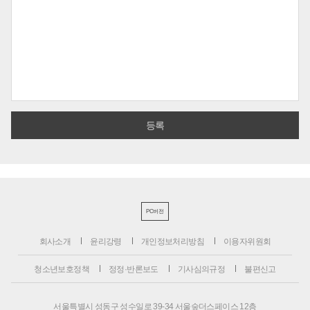
PC버전
회사소개
윤리강령
개인정보처리방침
이용자위원회
청소년보호정책
정정·반론보도
기사심의규정
불편신고
서울특별시 성동구 성수일로 39-34 서울숲더스페이스 12층