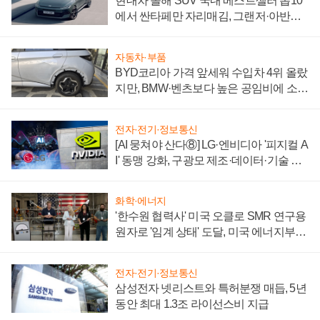
현대차 올해 SUV 국내 베스트셀러 톱10
에서 싼타페만 자리매김, 그랜저·아반떼
'세단 쌍끌이'로 내수 방어
자동차·부품
BYD코리아 가격 앞세워 수입차 4위 올랐
지만, BMW·벤츠보다 높은 공임비에 소비
자 불만 폭발
전자·전기·정보통신
[AI 뭉쳐야 산다⑧] LG·엔비디아 '피지컬 A
I' 동맹 강화, 구광모 제조·데이터·기술 결
집해 종합 로보틱스 기업으로
화학·에너지
'한수원 협력사' 미국 오클로 SMR 연구용
원자로 '임계 상태' 도달, 미국 에너지부
"중요한 이정표"
전자·전기·정보통신
삼성전자 넷리스트와 특허분쟁 매듭, 5년
동안 최대 1.3조 라이선스비 지급