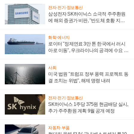
전자·전기·정보통신
삼성전자 SK하이닉스 소극적 주주환원
에 해외 증권가 비판, "반도체 호황 지속
성 의문"
화학·에너지
로이터 "정제연료 3만 톤 한국에서 러시
아로 이동", 우크라이나의 공격에 수요 늘
어
사회
미국 법원 "트럼프 정부 풍력 프로젝트 동
결 조치는 위법", 해제 명령 내려
전자·전기·정보통신
SK하이닉스 1주당 375원 현금배당 실시,
추가 주주환원 계획 9월 공개 예정
자동차·부품