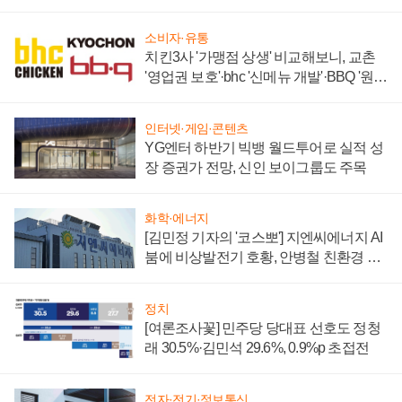
할까
소비자·유통
치킨3사 '가맹점 상생' 비교해보니, 교촌
'영업권 보호'·bhc '신메뉴 개발'·BBQ '원가
부담'
인터넷·게임·콘텐츠
YG엔터 하반기 빅뱅 월드투어로 실적 성
장 증권가 전망, 신인 보이그룹도 주목
화학·에너지
[김민정 기자의 '코스뽀'] 지엔씨에너지 AI
붐에 비상발전기 호황, 안병철 친환경 에
너지 발전전문기업 향한다
정치
[여론조사꽃] 민주당 당대표 선호도 정청
래 30.5%·김민석 29.6%, 0.9%p 초접전
전자·전기·정보통신