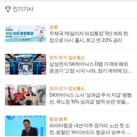
인기기사
금융
우체국 '매일이자 파킹통장' 5만 계좌 한
정으로 다시 출시, 최고 연 2.0% 금리
전자·전기·정보통신
삼성전자 SK하이닉스 D램 가격에 해외
증권가 '고점' 시각 나와, 장기 계약에 단점
부각
전자·전기·정보통신
SK하이닉스 노사 '성과급 주식 지급' 평행
선, 곽노정 'N% 성과급' 법적 논란 벗을지
주목
항공·물류
파라타항공 내년 미주 장거리 노선 첫 도
전, 윤철민 '하이브리드 항공사' 승부수 통