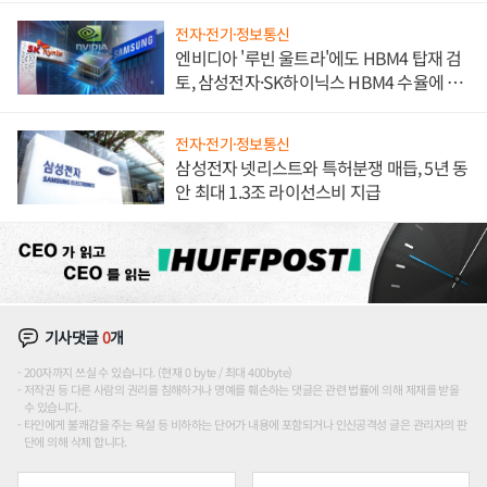
전자·전기·정보통신
엔비디아 '루빈 울트라'에도 HBM4 탑재 검
토, 삼성전자·SK하이닉스 HBM4 수율에 주
도권 갈린다
전자·전기·정보통신
삼성전자 넷리스트와 특허분쟁 매듭, 5년 동
안 최대 1.3조 라이선스비 지급
기사댓글
0
개
200자까지 쓰실 수 있습니다. (현재 0 byte / 최대 400byte)
저작권 등 다른 사람의 권리를 침해하거나 명예를 훼손하는 댓글은 관련 법률에 의해 제재를 받을
수 있습니다.
타인에게 불쾌감을 주는 욕설 등 비하하는 단어가 내용에 포함되거나 인신공격성 글은 관리자의 판
단에 의해 삭제 합니다.