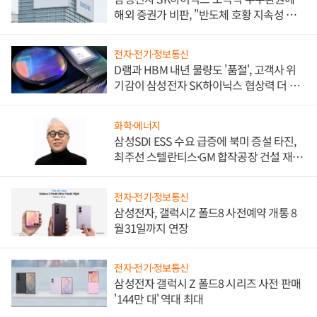
해외 증권가 비판, "반도체 호황 지속성 의
문"
전자·전기·정보통신
D램과 HBM 내년 물량도 '품절', 고객사 위
기감이 삼성전자 SK하이닉스 협상력 더 키
워
화학·에너지
삼성SDI ESS 수요 급증에 북미 증설 타진,
최주선 스텔란티스·GM 합작공장 건설 재추
진하나
전자·전기·정보통신
삼성전자, 갤럭시Z 폴드8 사전예약 개통 8
월31일까지 연장
전자·전기·정보통신
삼성전자 갤럭시 Z 폴드8 시리즈 사전 판매
'144만 대' 역대 최대