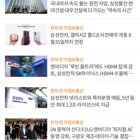
국내외서 속도 붙는 원전 사업, 삼성물산·현
대건설·대우건설에 다가오는 '약속의 시간'
전자·전기·정보통신
삼성전자, 갤럭시Z 폴드8 사전예약 개통 8
월31일까지 연장
전자·전기·정보통신
엔비디아 '루빈 울트라'에도 HBM4 탑재 검
토, 삼성전자·SK하이닉스 HBM4 수율에 주
도권 갈린다
전자·전기·정보통신
삼성전자 넷리스트와 특허분쟁 매듭, 5년 동
안 최대 1.3조 라이선스비 지급
전자·전기·정보통신
[AI 뭉쳐야 산다⑧] LG·엔비디아 '피지컬 AI'
동맹 강화, 구광모 제조·데이터·기술 결집