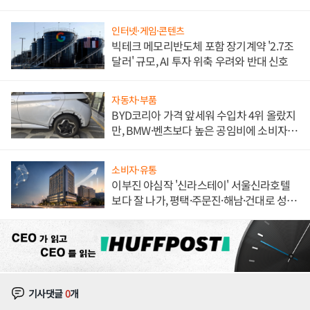
해 종합 로보틱스 기업으로
인터넷·게임·콘텐츠
빅테크 메모리반도체 포함 장기계약 '2.7조
달러' 규모, AI 투자 위축 우려와 반대 신호
자동차·부품
BYD코리아 가격 앞세워 수입차 4위 올랐지
만, BMW·벤츠보다 높은 공임비에 소비자
불만 폭발
소비자·유통
이부진 야심작 '신라스테이' 서울신라호텔
보다 잘 나가, 평택·주문진·해남·건대로 성
장판 더 넓힌다
기사댓글
0
개