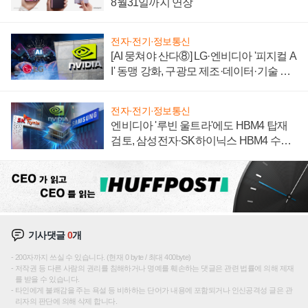
8월31일까지 연장
전자·전기·정보통신
[AI 뭉쳐야 산다⑧] LG·엔비디아 '피지컬 A
I' 동맹 강화, 구광모 제조·데이터·기술 결
집해 종합 로보틱스 기업으로
전자·전기·정보통신
엔비디아 '루빈 울트라'에도 HBM4 탑재
검토, 삼성전자·SK하이닉스 HBM4 수율
에 주도권 갈린다
기사댓글
0
개
200자까지 쓰실 수 있습니다. (현재 0 byte / 최대 400byte)
저작권 등 다른 사람의 권리를 침해하거나 명예를 훼손하는 댓글은 관련 법률에 의해 제재
를 받을 수 있습니다.
타인에게 불쾌감을 주는 욕설 등 비하하는 단어가 내용에 포함되거나 인신공격성 글은 관
리자의 판단에 의해 삭제 합니다.