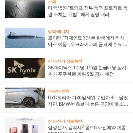
사회
미국 법원 "트럼프 정부 풍력 프로젝트 동
결 조치는 위법", 해제 명령 내려
화학·에너지
로이터 "정제연료 3만 톤 한국에서 러시
아로 이동", 우크라이나의 공격에 수요 늘
어
전자·전기·정보통신
SK하이닉스 1주당 375원 현금배당 실시,
추가 주주환원 계획 9월 공개 예정
자동차·부품
BYD코리아 가격 앞세워 수입차 4위 올랐
지만, BMW·벤츠보다 높은 공임비에 소비
자 불만 폭발
전자·전기·정보통신
삼성전자, 갤럭시Z 폴드8 사전예약 개통