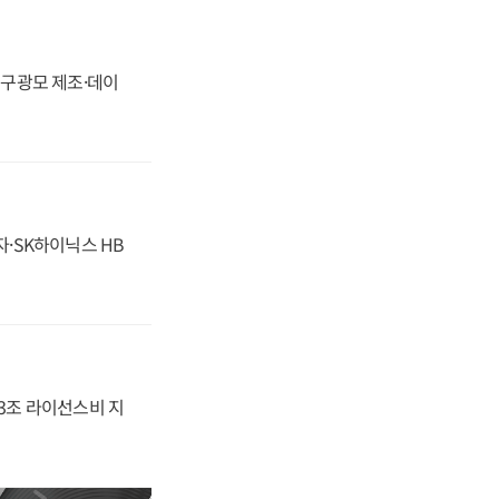
화, 구광모 제조·데이
자·SK하이닉스 HB
.3조 라이선스비 지