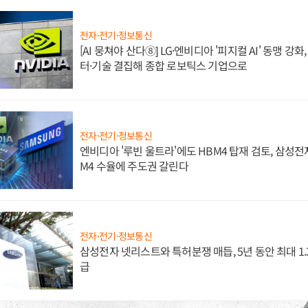
전자·전기·정보통신
[AI 뭉쳐야 산다⑧] LG·엔비디아 '피지컬 AI' 동맹 강
터·기술 결집해 종합 로보틱스 기업으로
전자·전기·정보통신
엔비디아 '루빈 울트라'에도 HBM4 탑재 검토, 삼성전
M4 수율에 주도권 갈린다
전자·전기·정보통신
삼성전자 넷리스트와 특허분쟁 매듭, 5년 동안 최대 1
급