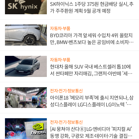
SK하이닉스 1주당 375원 현금배당 실시, 추
가 주주환원 계획 9월 공개 예정
자동차·부품
BYD코리아 가격 앞세워 수입차 4위 올랐지
만, BMW·벤츠보다 높은 공임비에 소비자
불만 폭발
자동차·부품
현대차 올해 SUV 국내 베스트셀러 톱10에
서 싼타페만 자리매김, 그랜저·아반떼 '세단
쌍끌이'로 내수 방어
전자·전기·정보통신
아이폰18 '메모리 부족'에 출시 지연되나, 삼
성디스플레이 LG디스플레이 LG이노텍 '탈
애플' 수익 다각화 속도
전자·전기·정보통신
[AI 뭉쳐야 산다⑧] LG·엔비디아 '피지컬 AI'
동맹 강화, 구광모 제조·데이터·기술 결집