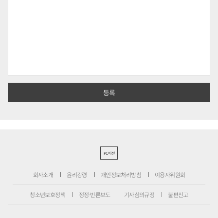
PC버전
회사소개
윤리강령
개인정보처리방침
이용자위원회
청소년보호정책
정정·반론보도
기사심의규정
불편신고