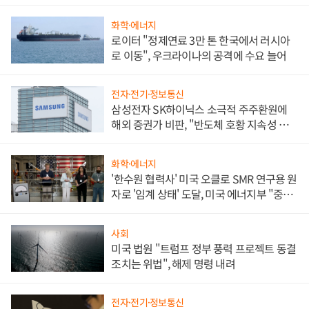
화학·에너지
로이터 "정제연료 3만 톤 한국에서 러시아
로 이동", 우크라이나의 공격에 수요 늘어
전자·전기·정보통신
삼성전자 SK하이닉스 소극적 주주환원에
해외 증권가 비판, "반도체 호황 지속성 의
문"
화학·에너지
'한수원 협력사' 미국 오클로 SMR 연구용 원
자로 '임계 상태' 도달, 미국 에너지부 "중요
한 이정표"
사회
미국 법원 "트럼프 정부 풍력 프로젝트 동결
조치는 위법", 해제 명령 내려
전자·전기·정보통신