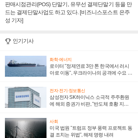
판매시점관리(POS) 단말기, 유무선 결제단말기 등을 만
드는 결제단말사업도 하고 있다. [비즈니스포스트 은주
성 기자]
인기기사
화학·에너지
로이터 "정제연료 3만 톤 한국에서 러시
아로 이동", 우크라이나의 공격에 수요 늘
어
전자·전기·정보통신
삼성전자 SK하이닉스 소극적 주주환원
에 해외 증권가 비판, "반도체 호황 지속
성 의문"
사회
미국 법원 "트럼프 정부 풍력 프로젝트 동
결 조치는 위법", 해제 명령 내려