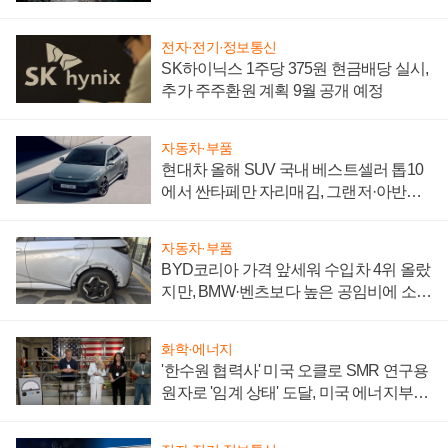
전자·전기·정보통신
SK하이닉스 1주당 375원 현금배당 실시,
추가 주주환원 계획 9월 공개 예정
자동차·부품
현대차 올해 SUV 국내 베스트셀러 톱10
에서 싼타페만 자리매김, 그랜저·아반떼
'세단 쌍끌이'로 내수 방어
자동차·부품
BYD코리아 가격 앞세워 수입차 4위 올랐
지만, BMW·벤츠보다 높은 공임비에 소비
자 불만 폭발
화학·에너지
'한수원 협력사' 미국 오클로 SMR 연구용
원자로 '임계 상태' 도달, 미국 에너지부
"중요한 이정표"