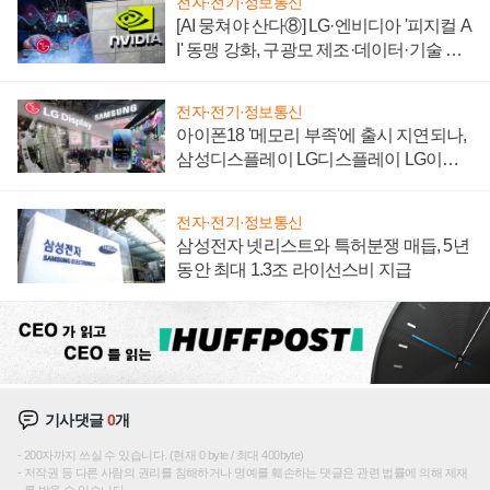
전자·전기·정보통신
[AI 뭉쳐야 산다⑧] LG·엔비디아 '피지컬 A
I' 동맹 강화, 구광모 제조·데이터·기술 결
집해 종합 로보틱스 기업으로
전자·전기·정보통신
아이폰18 '메모리 부족'에 출시 지연되나,
삼성디스플레이 LG디스플레이 LG이노
텍 '탈애플' 수익 다각화 속도
전자·전기·정보통신
삼성전자 넷리스트와 특허분쟁 매듭, 5년
동안 최대 1.3조 라이선스비 지급
기사댓글
0
개
200자까지 쓰실 수 있습니다. (현재 0 byte / 최대 400byte)
저작권 등 다른 사람의 권리를 침해하거나 명예를 훼손하는 댓글은 관련 법률에 의해 제재
를 받을 수 있습니다.