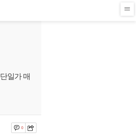
 단일가 매
0