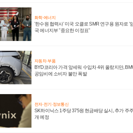
화학·에너지
'한수원 협력사' 미국 오클로 SMR 연구용 원자로 '임
국 에너지부 "중요한 이정표"
자동차·부품
BYD코리아 가격 앞세워 수입차 4위 올랐지만, B
공임비에 소비자 불만 폭발
전자·전기·정보통신
SK하이닉스 1주당 375원 현금배당 실시, 추가 주
개 예정