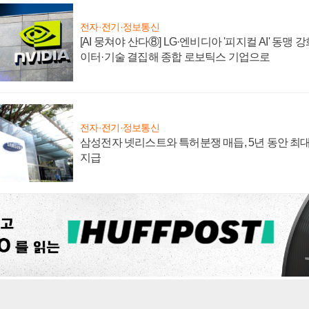
전자·전기·정보통신
[AI 뭉쳐야 산다⑧] LG·엔비디아 '피지컬 AI' 동맹 
이터·기술 결집해 종합 로보틱스 기업으로
전자·전기·정보통신
삼성전자 넷리스트와 특허분쟁 매듭, 5년 동안 최대
지급