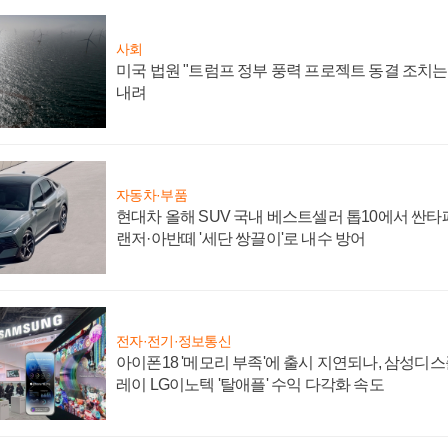
사회
미국 법원 "트럼프 정부 풍력 프로젝트 동결 조치는 
내려
자동차·부품
현대차 올해 SUV 국내 베스트셀러 톱10에서 싼타
랜저·아반떼 '세단 쌍끌이'로 내수 방어
전자·전기·정보통신
아이폰18 '메모리 부족'에 출시 지연되나, 삼성디
레이 LG이노텍 '탈애플' 수익 다각화 속도