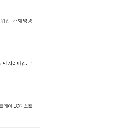
위법", 해제 명령
페만 자리매김, 그
스플레이 LG디스플