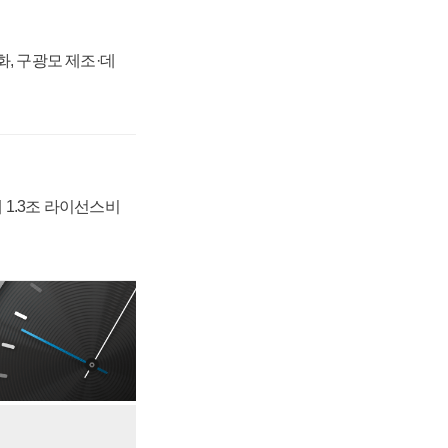
강화, 구광모 제조·데
 1.3조 라이선스비