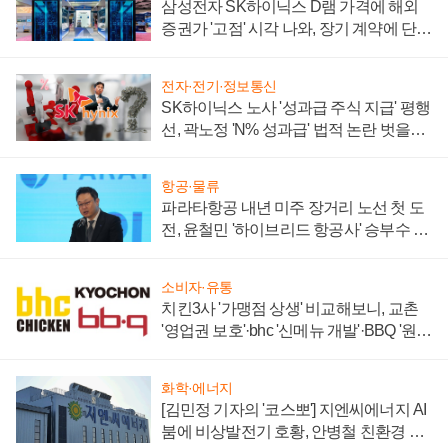
삼성전자 SK하이닉스 D램 가격에 해외
증권가 '고점' 시각 나와, 장기 계약에 단점
부각
전자·전기·정보통신
SK하이닉스 노사 '성과급 주식 지급' 평행
선, 곽노정 'N% 성과급' 법적 논란 벗을지
주목
항공·물류
파라타항공 내년 미주 장거리 노선 첫 도
전, 윤철민 '하이브리드 항공사' 승부수 통
할까
소비자·유통
치킨3사 '가맹점 상생' 비교해보니, 교촌
'영업권 보호'·bhc '신메뉴 개발'·BBQ '원가
부담'
화학·에너지
[김민정 기자의 '코스뽀'] 지엔씨에너지 AI
붐에 비상발전기 호황, 안병철 친환경 에