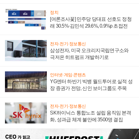
너지 발전전문기업 향한다
정치
[여론조사꽃] 민주당 당대표 선호도 정청
래 30.5%·김민석 29.6%, 0.9%p 초접전
전자·전기·정보통신
삼성전자, 미국 오크리지국립연구소와
극저온 히트펌프 개발하기로
인터넷·게임·콘텐츠
YG엔터 하반기 빅뱅 월드투어로 실적 성
장 증권가 전망, 신인 보이그룹도 주목
전자·전기·정보통신
SK하이닉스 통합노조 설립 움직임 본격
화, 성과급 체계 불만에 3500명 결집