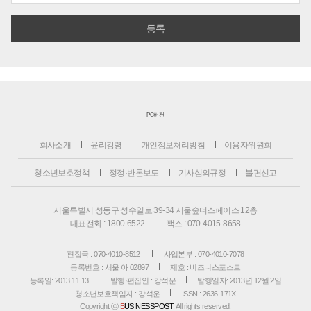
PC버전
회사소개
윤리강령
개인정보처리방침
이용자위원회
청소년보호정책
정정·반론보도
기사심의규정
불편신고
서울특별시 성동구 성수일로 39-34 서울숲더스페이스 12층
대표전화 : 1800-6522
팩스 : 070-4015-8658
편집국 : 070-4010-8512
사업본부 : 070-4010-7078
등록번호 : 서울 아 02897
제호 : 비즈니스포스트
등록일: 2013.11.13
발행·편집인 : 강석운
발행일자: 2013년 12월 2일
청소년보호책임자 : 강석운
ISSN : 2636-171X
Copyright ⓒ
B
USINESSPOST
. All rights reserved.