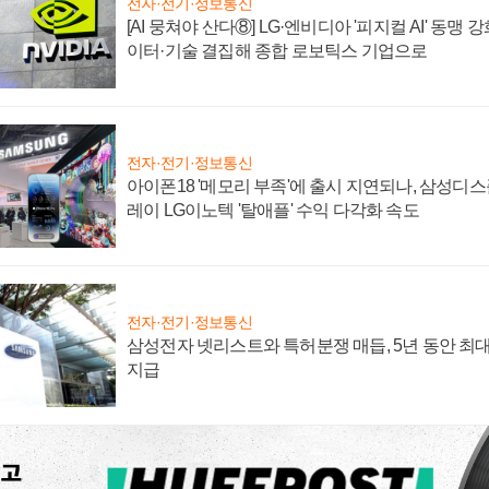
전자·전기·정보통신
[AI 뭉쳐야 산다⑧] LG·엔비디아 '피지컬 AI' 동맹 
이터·기술 결집해 종합 로보틱스 기업으로
전자·전기·정보통신
아이폰18 '메모리 부족'에 출시 지연되나, 삼성디
레이 LG이노텍 '탈애플' 수익 다각화 속도
전자·전기·정보통신
삼성전자 넷리스트와 특허분쟁 매듭, 5년 동안 최대
지급