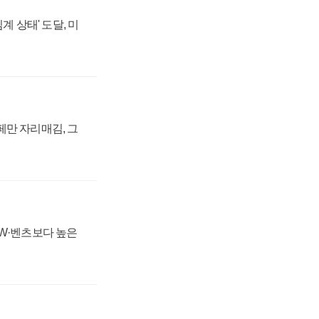
계 상태' 도달, 미
페만 자리매김, 그
MW·벤츠보다 높은