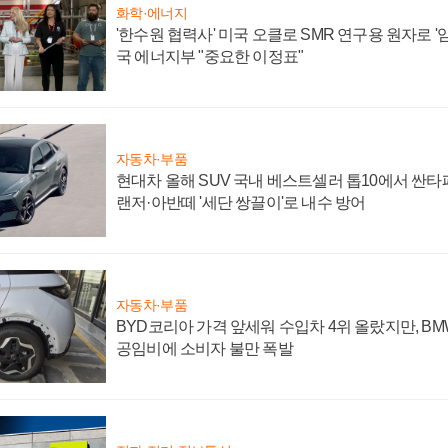
화학·에너지
'한수원 협력사' 미국 오클로 SMR 연구용 원자로 '임
국 에너지부 "중요한 이정표"
자동차·부품
현대차 올해 SUV 국내 베스트셀러 톱10에서 싼타
랜저·아반떼 '세단 쌍끌이'로 내수 방어
자동차·부품
BYD코리아 가격 앞세워 수입차 4위 올랐지만, B
공임비에 소비자 불만 폭발