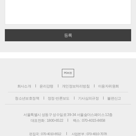
PC버전
회사소개
윤리강령
개인정보처리방침
이용자위원회
청소년보호정책
정정·반론보도
기사심의규정
불편신고
서울특별시 성동구 성수일로 39-34 서울숲더스페이스 12층
대표전화 : 1800-6522
팩스 : 070-4015-8658
편집국 : 070-4010-8512
사업본부 : 070-4010-7078