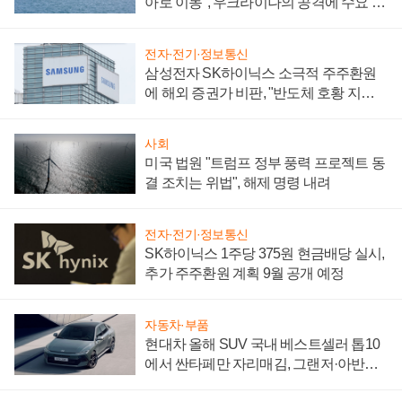
아로 이동", 우크라이나의 공격에 수요 늘
어
전자·전기·정보통신
삼성전자 SK하이닉스 소극적 주주환원
에 해외 증권가 비판, "반도체 호황 지속
성 의문"
사회
미국 법원 "트럼프 정부 풍력 프로젝트 동
결 조치는 위법", 해제 명령 내려
전자·전기·정보통신
SK하이닉스 1주당 375원 현금배당 실시,
추가 주주환원 계획 9월 공개 예정
자동차·부품
현대차 올해 SUV 국내 베스트셀러 톱10
에서 싼타페만 자리매김, 그랜저·아반떼
'세단 쌍끌이'로 내수 방어