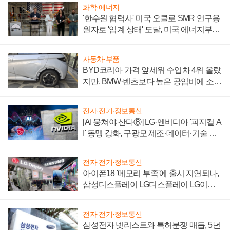
화학·에너지
'한수원 협력사' 미국 오클로 SMR 연구용
원자로 '임계 상태' 도달, 미국 에너지부
"중요한 이정표"
자동차·부품
BYD코리아 가격 앞세워 수입차 4위 올랐
지만, BMW·벤츠보다 높은 공임비에 소비
자 불만 폭발
전자·전기·정보통신
[AI 뭉쳐야 산다⑧] LG·엔비디아 '피지컬 A
I' 동맹 강화, 구광모 제조·데이터·기술 결
집해 종합 로보틱스 기업으로
전자·전기·정보통신
아이폰18 '메모리 부족'에 출시 지연되나,
삼성디스플레이 LG디스플레이 LG이노
텍 '탈애플' 수익 다각화 속도
전자·전기·정보통신
삼성전자 넷리스트와 특허분쟁 매듭, 5년