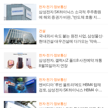
전자·전기·정보통신
삼성전자 SK하이닉스 소극적 주주환원
에 해외 증권가 비판, "반도체 호황 지속
성 의문"
건설
국내외서 속도 붙는 원전 사업, 삼성물산·
현대건설·대우건설에 다가오는 '약속의
시간'
전자·전기·정보통신
삼성전자, 갤럭시Z 폴드8 사전예약 개통
8월31일까지 연장
전자·전기·정보통신
엔비디아 '루빈 울트라'에도 HBM4 탑재
검토, 삼성전자·SK하이닉스 HBM4 수율
에 주도권 갈린다
전자·전기·정보통신