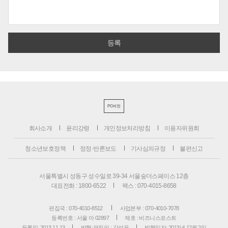
PC버전
회사소개
윤리강령
개인정보처리방침
이용자위원회
청소년보호정책
정정·반론보도
기사심의규정
불편신고
서울특별시 성동구 성수일로 39-34 서울숲더스페이스 12층
대표전화 : 1800-6522
팩스 : 070-4015-8658
편집국 : 070-4010-8512
사업본부 : 070-4010-7078
등록번호 : 서울 아 02897
제호 : 비즈니스포스트
등록일: 2013.11.13
발행·편집인 : 강석운
발행일자: 2013년 12월 2일