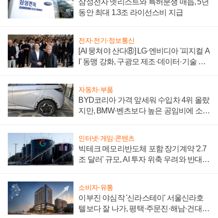
삼성전자 넷리스트와 특허분쟁 매듭, 5년
동안 최대 1.3조 라이선스비 지급
전자·전기·정보통신
[AI 뭉쳐야 산다⑧] LG·엔비디아 '피지컬 A
I' 동맹 강화, 구광모 제조·데이터·기술 결
집해 종합 로보틱스 기업으로
자동차·부품
BYD코리아 가격 앞세워 수입차 4위 올랐
지만, BMW·벤츠보다 높은 공임비에 소비
자 불만 폭발
인터넷·게임·콘텐츠
빅테크 메모리반도체 포함 장기계약 '2.7
조 달러' 규모, AI 투자 위축 우려와 반대
신호
소비자·유통
이부진 야심작 '신라스테이' 서울신라호
텔보다 잘 나가, 평택·주문진·해남·건대로