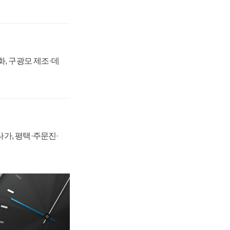
강화, 구광모 제조·데
가, 평택·주문진·