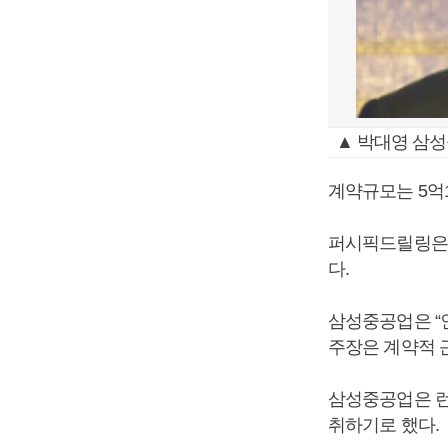
▲ 박대영 삼성
계약규모는 5억1
퍼시픽드릴링은
다.
삼성중공업은 “
주장은 계약적 
삼성중공업은 런
취하기로 했다.