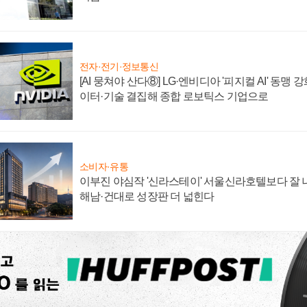
전자·전기·정보통신
[AI 뭉쳐야 산다⑧] LG·엔비디아 '피지컬 AI' 동맹 
이터·기술 결집해 종합 로보틱스 기업으로
소비자·유통
이부진 야심작 '신라스테이' 서울신라호텔보다 잘 나
해남·건대로 성장판 더 넓힌다