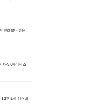
MW·벤츠보다 높은
성전자·SK하이닉스
 1.3조 라이선스비