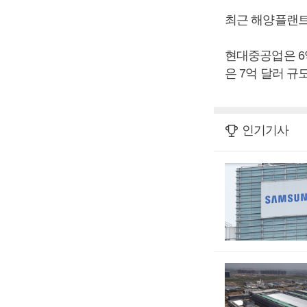
최근 해양플랜트
현대중공업은 6
은 7억 달러 규
인기기사