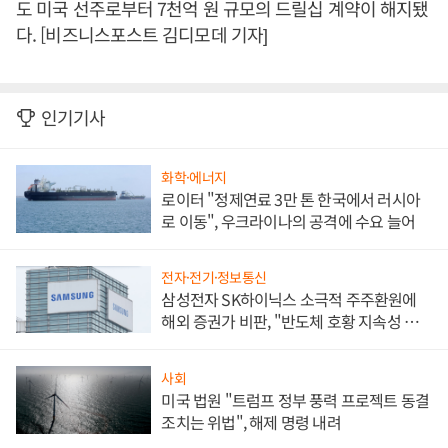
도 미국 선주로부터 7천억 원 규모의 드릴십 계약이 해지됐
다. [비즈니스포스트 김디모데 기자]
인기기사
화학·에너지
로이터 "정제연료 3만 톤 한국에서 러시아
로 이동", 우크라이나의 공격에 수요 늘어
전자·전기·정보통신
삼성전자 SK하이닉스 소극적 주주환원에
해외 증권가 비판, "반도체 호황 지속성 의
문"
사회
미국 법원 "트럼프 정부 풍력 프로젝트 동결
조치는 위법", 해제 명령 내려