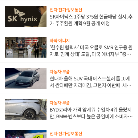
전자·전기·정보통신
SK하이닉스 1주당 375원 현금배당 실시, 추
가 주주환원 계획 9월 공개 예정
화학·에너지
'한수원 협력사' 미국 오클로 SMR 연구용 원
자로 '임계 상태' 도달, 미국 에너지부 "중요
한 이정표"
자동차·부품
현대차 올해 SUV 국내 베스트셀러 톱10에
서 싼타페만 자리매김, 그랜저·아반떼 '세단
쌍끌이'로 내수 방어
자동차·부품
BYD코리아 가격 앞세워 수입차 4위 올랐지
만, BMW·벤츠보다 높은 공임비에 소비자
불만 폭발
전자·전기·정보통신