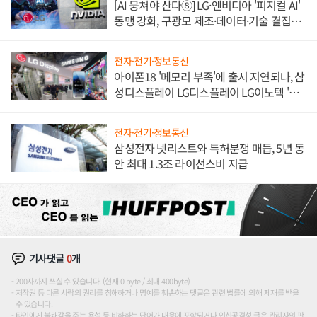
[AI 뭉쳐야 산다⑧] LG·엔비디아 '피지컬 AI'
동맹 강화, 구광모 제조·데이터·기술 결집
해 종합 로보틱스 기업으로
전자·전기·정보통신
아이폰18 '메모리 부족'에 출시 지연되나, 삼
성디스플레이 LG디스플레이 LG이노텍 '탈
애플' 수익 다각화 속도
전자·전기·정보통신
삼성전자 넷리스트와 특허분쟁 매듭, 5년 동
안 최대 1.3조 라이선스비 지급
기사댓글
0
개
200자까지 쓰실 수 있습니다. (현재 0 byte / 최대 400byte)
저작권 등 다른 사람의 권리를 침해하거나 명예를 훼손하는 댓글은 관련 법률에 의해 제재를 받을
수 있습니다.
타인에게 불쾌감을 주는 욕설 등 비하하는 단어가 내용에 포함되거나 인신공격성 글은 관리자의 판