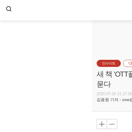
인사이트
C
새 책 'O
묻다
2020-07-20 15:27:2
김용원 기자 - one@bu