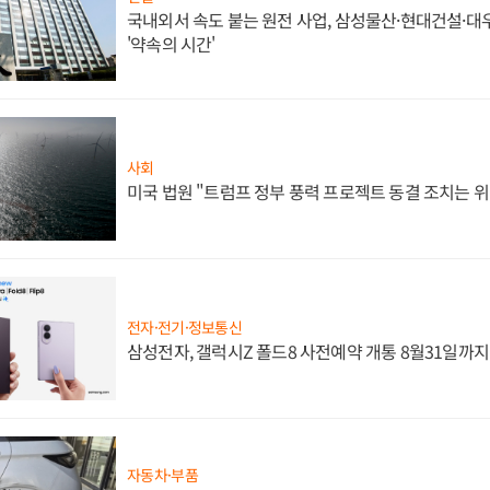
국내외서 속도 붙는 원전 사업, 삼성물산·현대건설·
'약속의 시간'
사회
미국 법원 "트럼프 정부 풍력 프로젝트 동결 조치는 위
전자·전기·정보통신
삼성전자, 갤럭시Z 폴드8 사전예약 개통 8월31일까
자동차·부품