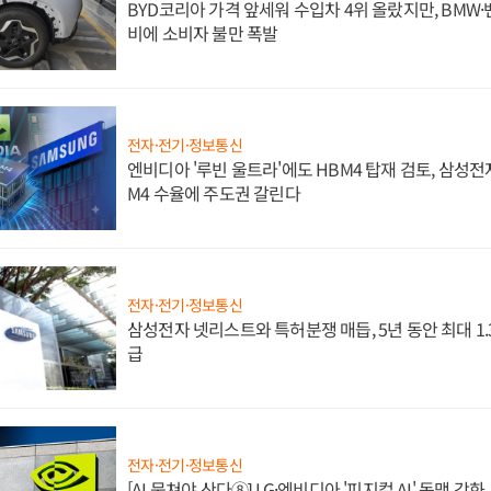
BYD코리아 가격 앞세워 수입차 4위 올랐지만, BMW
비에 소비자 불만 폭발
전자·전기·정보통신
엔비디아 '루빈 울트라'에도 HBM4 탑재 검토, 삼성전
M4 수율에 주도권 갈린다
전자·전기·정보통신
삼성전자 넷리스트와 특허분쟁 매듭, 5년 동안 최대 1
급
전자·전기·정보통신
[AI 뭉쳐야 산다⑧] LG·엔비디아 '피지컬 AI' 동맹 강