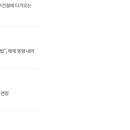
대우건설에 다가오는
법", 해제 명령 내려
지 연장