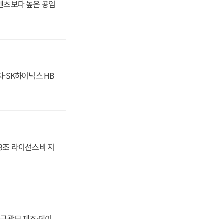
·벤츠보다 높은 공임
자·SK하이닉스 HB
.3조 라이선스비 지
화, 구광모 제조·데이