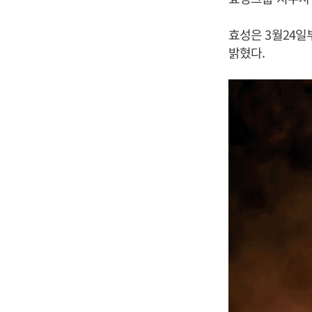
효성은 3월24일
밝혔다.