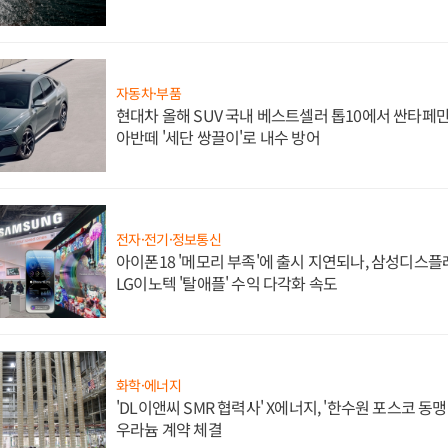
자동차·부품
현대차 올해 SUV 국내 베스트셀러 톱10에서 싼타페만
아반떼 '세단 쌍끌이'로 내수 방어
전자·전기·정보통신
아이폰18 '메모리 부족'에 출시 지연되나, 삼성디스
LG이노텍 '탈애플' 수익 다각화 속도
화학·에너지
'DL이앤씨 SMR 협력사' X에너지, '한수원 포스코 
우라늄 계약 체결