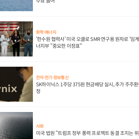
수요 늘어
화학·에너지
'한수원 협력사' 미국 오클로 SMR 연구용 원자로 '임계 
너지부 "중요한 이정표"
전자·전기·정보통신
SK하이닉스 1주당 375원 현금배당 실시, 추가 주주환
정
사회
미국 법원 "트럼프 정부 풍력 프로젝트 동결 조치는 위