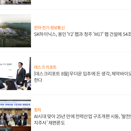
전자·전기·정보통신
SK하이닉스, 용인 'Y2' 팹과 청주 'M17' 팹 건설에 5
데스크 리포트
[데스크리포트 8월] 무더운 입추에 든 생각, 제약바이
한다
정치
AI시대 맞아 25년 만에 전력산업 구조개편 시동, '발전5
지주사' 재편론도