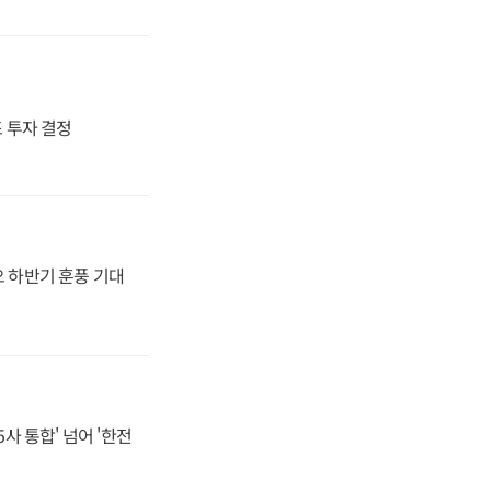
4조 투자 결정
오 하반기 훈풍 기대
사 통합' 넘어 '한전