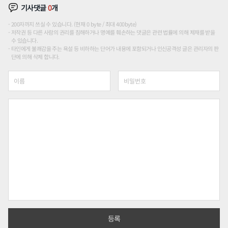
기사댓글
0
개
200자까지 쓰실 수 있습니다. (현재 0 byte / 최대 400byte)
저작권 등 다른 사람의 권리를 침해하거나 명예를 훼손하는 댓글은 관련 법률에 의해 제재를 받을
수 있습니다.
타인에게 불쾌감을 주는 욕설 등 비하하는 단어가 내용에 포함되거나 인신공격성 글은 관리자의 판
단에 의해 삭제 합니다.