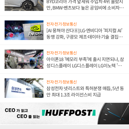
BYD코리아 가격 앞세워 수입차 4위 올랐지
만, BMW·벤츠보다 높은 공임비에 소비자
불만 폭발
전자·전기·정보통신
[AI 뭉쳐야 산다⑧] LG·엔비디아 '피지컬 AI'
동맹 강화, 구광모 제조·데이터·기술 결집
해 종합 로보틱스 기업으로
전자·전기·정보통신
아이폰18 '메모리 부족'에 출시 지연되나, 삼
성디스플레이 LG디스플레이 LG이노텍 '탈
애플' 수익 다각화 속도
전자·전기·정보통신
삼성전자 넷리스트와 특허분쟁 매듭, 5년 동
안 최대 1.3조 라이선스비 지급