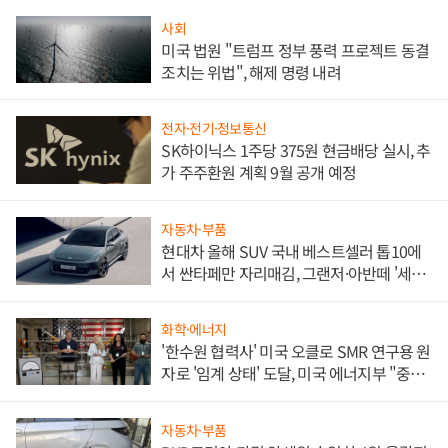
사회
미국 법원 "트럼프 정부 풍력 프로젝트 동결
조치는 위법", 해제 명령 내려
전자·전기·정보통신
SK하이닉스 1주당 375원 현금배당 실시, 추
가 주주환원 계획 9월 공개 예정
자동차·부품
현대차 올해 SUV 국내 베스트셀러 톱10에
서 싼타페만 자리매김, 그랜저·아반떼 '세단
쌍끌이'로 내수 방어
화학·에너지
'한수원 협력사' 미국 오클로 SMR 연구용 원
자로 '임계 상태' 도달, 미국 에너지부 "중요
한 이정표"
자동차·부품