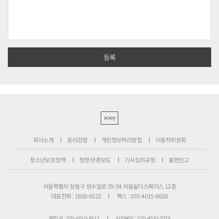
PC버전
회사소개
윤리강령
개인정보처리방침
이용자위원회
청소년보호정책
정정·반론보도
기사심의규정
불편신고
서울특별시 성동구 성수일로 39-34 서울숲더스페이스 12층
대표전화 : 1800-6522
팩스 : 070-4015-8658
편집국 : 070-4010-8512
사업본부 : 070-4010-7078