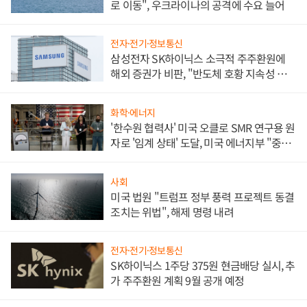
로 이동", 우크라이나의 공격에 수요 늘어
전자·전기·정보통신
삼성전자 SK하이닉스 소극적 주주환원에
해외 증권가 비판, "반도체 호황 지속성 의
문"
화학·에너지
'한수원 협력사' 미국 오클로 SMR 연구용 원
자로 '임계 상태' 도달, 미국 에너지부 "중요
한 이정표"
사회
미국 법원 "트럼프 정부 풍력 프로젝트 동결
조치는 위법", 해제 명령 내려
전자·전기·정보통신
SK하이닉스 1주당 375원 현금배당 실시, 추
가 주주환원 계획 9월 공개 예정