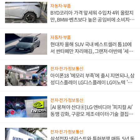
자동차·부품
BYD코리아 가격 앞세워 수입차 4위 올랐지
만, BMW·벤츠보다 높은 공임비에 소비자
불만 폭발
자동차·부품
현대차 올해 SUV 국내 베스트셀러 톱10에
서 싼타페만 자리매김, 그랜저·아반떼 '세단
쌍끌이'로 내수 방어
전자·전기·정보통신
아이폰18 '메모리 부족'에 출시 지연되나, 삼
성디스플레이 LG디스플레이 LG이노텍 '탈
애플' 수익 다각화 속도
전자·전기·정보통신
[AI 뭉쳐야 산다⑧] LG·엔비디아 '피지컬 AI'
동맹 강화, 구광모 제조·데이터·기술 결집
해 종합 로보틱스 기업으로
전자·전기·정보통신
삼성전자 넷리스트와 특허분쟁 매듭, 5년 동