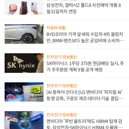
삼성전자, 갤럭시Z 폴드8 사전예약 개통 8
월31일까지 연장
자동차·부품
BYD코리아 가격 앞세워 수입차 4위 올랐지
만, BMW·벤츠보다 높은 공임비에 소비자
불만 폭발
전자·전기·정보통신
SK하이닉스 1주당 375원 현금배당 실시, 추
가 주주환원 계획 9월 공개 예정
전자·전기·정보통신
[AI 뭉쳐야 산다⑧] LG·엔비디아 '피지컬 AI'
동맹 강화, 구광모 제조·데이터·기술 결집
해 종합 로보틱스 기업으로
전자·전기·정보통신
엔비디아 '루빈 울트라'에도 HBM4 탑재 검
토, 삼성전자·SK하이닉스 HBM4 수율에 주