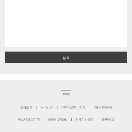
PC버전
회사소개
윤리강령
개인정보처리방침
이용자위원회
청소년보호정책
정정·반론보도
기사심의규정
불편신고