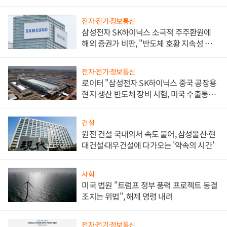
전자·전기·정보통신
삼성전자 SK하이닉스 소극적 주주환원에
해외 증권가 비판, "반도체 호황 지속성 의
문"
전자·전기·정보통신
로이터 "삼성전자 SK하이닉스 중국 공장용
현지 생산 반도체 장비 시험, 미국 수출통제
대비"
건설
원전 건설 국내외서 속도 붙어, 삼성물산·현
대건설·대우건설에 다가오는 '약속의 시간'
사회
미국 법원 "트럼프 정부 풍력 프로젝트 동결
조치는 위법", 해제 명령 내려
전자·전기·정보통신