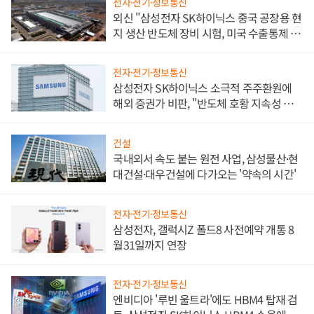
전자·전기·정보통신
외신 "삼성전자 SK하이닉스 중국 공장용 현
지 생산 반도체 장비 시험, 미국 수출통제 대
비"
전자·전기·정보통신
삼성전자 SK하이닉스 소극적 주주환원에
해외 증권가 비판, "반도체 호황 지속성 의
문"
건설
국내외서 속도 붙는 원전 사업, 삼성물산·현
대건설·대우건설에 다가오는 '약속의 시간'
전자·전기·정보통신
삼성전자, 갤럭시Z 폴드8 사전예약 개통 8
월31일까지 연장
전자·전기·정보통신
엔비디아 '루빈 울트라'에도 HBM4 탑재 검