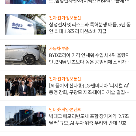
토, 삼성전자·SK하이닉스 HBM4 수율에 주
도권 갈린다
전자·전기·정보통신
삼성전자 넷리스트와 특허분쟁 매듭, 5년 동
안 최대 1.3조 라이선스비 지급
자동차·부품
BYD코리아 가격 앞세워 수입차 4위 올랐지
만, BMW·벤츠보다 높은 공임비에 소비자
불만 폭발
전자·전기·정보통신
[AI 뭉쳐야 산다⑧] LG·엔비디아 '피지컬 AI'
동맹 강화, 구광모 제조·데이터·기술 결집
해 종합 로보틱스 기업으로
인터넷·게임·콘텐츠
빅테크 메모리반도체 포함 장기계약 '2.7조
달러' 규모, AI 투자 위축 우려와 반대 신호