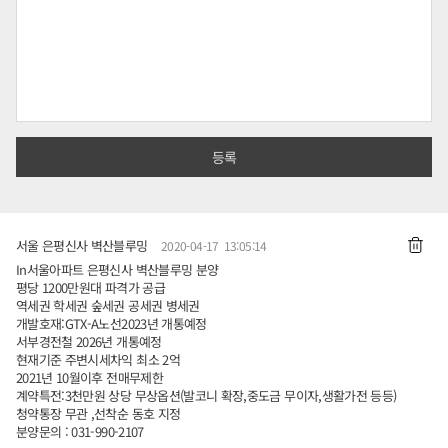
서울 은평신사 벽산블루밍
2020-04-17 13:05:14
In서울아파트 은평신사 벽산블루밍 분양
평당 1200만원대 파격가 공급
역세권 학세권 숲세권 공세권 병세권
개발호재:GTX-A노선2023년 개통예정
서부경전철 2026년 개통예정
현재기준 주변시세차익 최소 2억
2021년 10월이후 전매무제한
계약특전:3천만원 상당 무상옵션(발코니 확장,중도금 무이자,생활가전 등등)
청약통장 무관 ,선착순 동호 지정
분양문의 : 031-990-2107