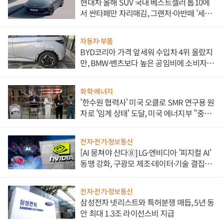
현대차 올해 SUV 국내 베스트셀러 톱10에
서 싼타페만 자리매김, 그랜저·아반떼 '세단
쌍끌이'로 내수 방어
자동차·부품
BYD코리아 가격 앞세워 수입차 4위 올랐지
만, BMW·벤츠보다 높은 공임비에 소비자
불만 폭발
화학·에너지
'한수원 협력사' 미국 오클로 SMR 연구용 원
자로 '임계 상태' 도달, 미국 에너지부 "중요
한 이정표"
전자·전기·정보통신
[AI 뭉쳐야 산다⑧] LG·엔비디아 '피지컬 AI'
동맹 강화, 구광모 제조·데이터·기술 결집
해 종합 로보틱스 기업으로
전자·전기·정보통신
삼성전자 넷리스트와 특허분쟁 매듭, 5년 동
안 최대 1.3조 라이선스비 지급