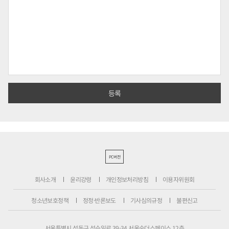
PC버전
회사소개
윤리강령
개인정보처리방침
이용자위원회
청소년보호정책
정정·반론보도
기사심의규정
불편신고
서울특별시 성동구 성수일로 39-34 서울숲더스페이스 12층