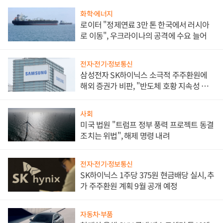
화학·에너지
로이터 "정제연료 3만 톤 한국에서 러시아
로 이동", 우크라이나의 공격에 수요 늘어
전자·전기·정보통신
삼성전자 SK하이닉스 소극적 주주환원에
해외 증권가 비판, "반도체 호황 지속성 의
문"
사회
미국 법원 "트럼프 정부 풍력 프로젝트 동결
조치는 위법", 해제 명령 내려
전자·전기·정보통신
SK하이닉스 1주당 375원 현금배당 실시, 추
가 주주환원 계획 9월 공개 예정
자동차·부품