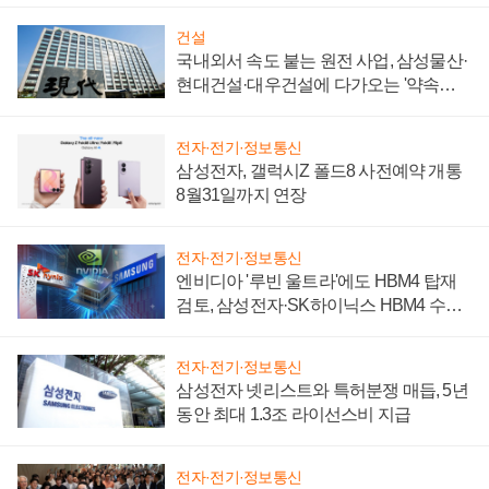
건설
국내외서 속도 붙는 원전 사업, 삼성물산·
현대건설·대우건설에 다가오는 '약속의
시간'
전자·전기·정보통신
삼성전자, 갤럭시Z 폴드8 사전예약 개통
8월31일까지 연장
전자·전기·정보통신
엔비디아 '루빈 울트라'에도 HBM4 탑재
검토, 삼성전자·SK하이닉스 HBM4 수율
에 주도권 갈린다
전자·전기·정보통신
삼성전자 넷리스트와 특허분쟁 매듭, 5년
동안 최대 1.3조 라이선스비 지급
전자·전기·정보통신