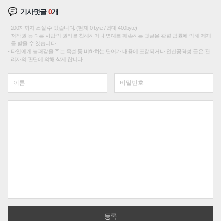
기사댓글
0
개
200자까지 쓰실 수 있습니다. (현재 0 byte / 최대 400byte)
저작권 등 다른 사람의 권리를 침해하거나 명예를 훼손하는 댓글은 관련 법률에 의해 제재
를 받을 수 있습니다.
타인에게 불쾌감을 주는 욕설 등 비하하는 단어가 내용에 포함되거나 인신공격성 글은 관
리자의 판단에 의해 삭제 합니다.