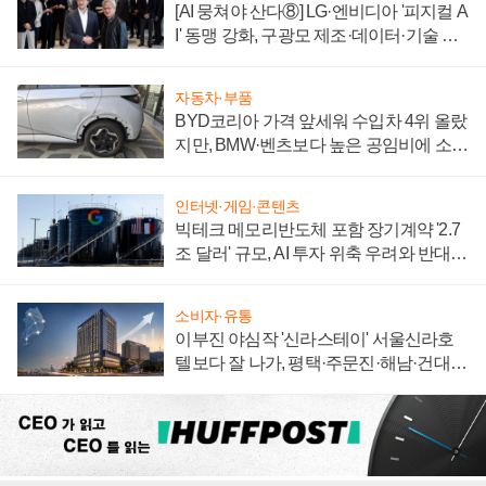
[AI 뭉쳐야 산다⑧] LG·엔비디아 '피지컬 A
I' 동맹 강화, 구광모 제조·데이터·기술 결
집해 종합 로보틱스 기업으로
자동차·부품
BYD코리아 가격 앞세워 수입차 4위 올랐
지만, BMW·벤츠보다 높은 공임비에 소비
자 불만 폭발
인터넷·게임·콘텐츠
빅테크 메모리반도체 포함 장기계약 '2.7
조 달러' 규모, AI 투자 위축 우려와 반대
신호
소비자·유통
이부진 야심작 '신라스테이' 서울신라호
텔보다 잘 나가, 평택·주문진·해남·건대로
성장판 더 넓힌다