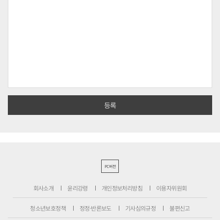
PC버전
회사소개
윤리강령
개인정보처리방침
이용자위원회
청소년보호정책
정정·반론보도
기사심의규정
불편신고