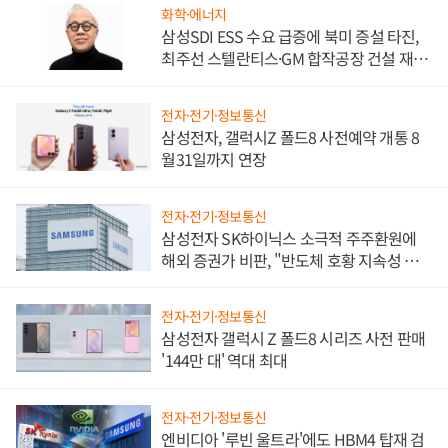
화학·에너지
삼성SDI ESS 수요 급증에 북미 증설 타진,
최주선 스텔란티스·GM 합작공장 건설 재추
진하나
전자·전기·정보통신
삼성전자, 갤럭시Z 폴드8 사전예약 개통 8
월31일까지 연장
전자·전기·정보통신
삼성전자 SK하이닉스 소극적 주주환원에
해외 증권가 비판, "반도체 호황 지속성 의
문"
전자·전기·정보통신
삼성전자 갤럭시 Z 폴드8 시리즈 사전 판매
'144만 대' 역대 최대
전자·전기·정보통신
엔비디아 '루빈 울트라'에도 HBM4 탑재 검