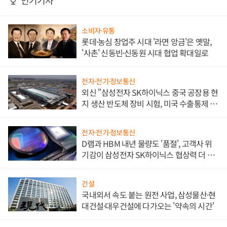
소비자·유통
롯데·농심 창업주 시대 '라면 앙금'은 옛말,
'사촌' 신동빈·신동원 시대 협업 확대일로
전자·전기·정보통신
외신 "삼성전자 SK하이닉스 중국 공장용 현
지 생산 반도체 장비 시험, 미국 수출통제 대
비"
전자·전기·정보통신
D램과 HBM 내년 물량도 '품절', 고객사 위
기감이 삼성전자 SK하이닉스 협상력 더 키
워
건설
국내외서 속도 붙는 원전 사업, 삼성물산·현
대건설·대우건설에 다가오는 '약속의 시간'