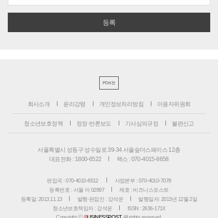
PC버전
회사소개
윤리강령
개인정보처리방침
이용자위원회
청소년보호정책
정정·반론보도
기사심의규정
불편신고
서울특별시 성동구 성수일로 39-34 서울숲더스페이스 12층
대표전화 : 1800-6522
팩스 : 070-4015-8658
편집국 : 070-4010-8512
사업본부 : 070-4010-7078
등록번호 : 서울 아 02897
제호 : 비즈니스포스트
등록일: 2013.11.13
발행·편집인 : 강석운
발행일자: 2013년 12월 2일
청소년보호책임자 : 강석운
ISSN : 2636-171X
Copyright ⓒ
B
USINESSPOST
. All rights reserved.