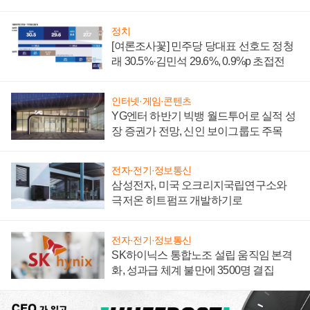
너지 발전전문기업 향한다
정치
[여론조사꽃] 민주당 당대표 선호도 정청
래 30.5%·김민석 29.6%, 0.9%p 초접전
인터넷·게임·콘텐츠
YG엔터 하반기 빅뱅 월드투어로 실적 성
장 증권가 전망, 신인 보이그룹도 주목
전자·전기·정보통신
삼성전자, 미국 오크리지국립연구소와
극저온 히트펌프 개발하기로
전자·전기·정보통신
SK하이닉스 통합노조 설립 움직임 본격
화, 성과급 체계 불만에 3500명 결집