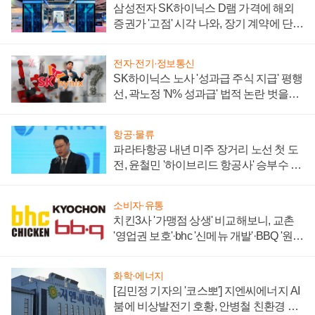
삼성전자 SK하이닉스 D램 가격에 해외
증권가 '고점' 시각 나와, 장기 계약에 단점
부각
전자·전기·정보통신
SK하이닉스 노사 '성과급 주식 지급' 평행
선, 곽노정 'N% 성과급' 법적 논란 벗을지
주목
항공·물류
파라타항공 내년 미주 장거리 노선 첫 도
전, 윤철민 '하이브리드 항공사' 승부수 통
할까
소비자·유통
치킨3사 '가맹점 상생' 비교해보니, 교촌
'영업권 보호'·bhc '신메뉴 개발'·BBQ '원가
부담'
화학·에너지
[김민정 기자의 '코스뽀'] 지엔씨에너지 AI
붐에 비상발전기 호황, 안병철 친환경 에