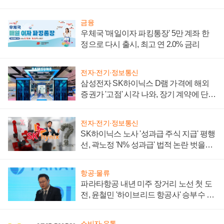
금융
우체국 '매일이자 파킹통장' 5만 계좌 한
정으로 다시 출시, 최고 연 2.0% 금리
전자·전기·정보통신
삼성전자 SK하이닉스 D램 가격에 해외
증권가 '고점' 시각 나와, 장기 계약에 단점
부각
전자·전기·정보통신
SK하이닉스 노사 '성과급 주식 지급' 평행
선, 곽노정 'N% 성과급' 법적 논란 벗을지
주목
항공·물류
파라타항공 내년 미주 장거리 노선 첫 도
전, 윤철민 '하이브리드 항공사' 승부수 통
할까
소비자·유통