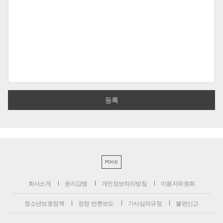
PC버전
회사소개
윤리강령
개인정보처리방침
이용자위원회
청소년보호정책
정정·반론보도
기사심의규정
불편신고