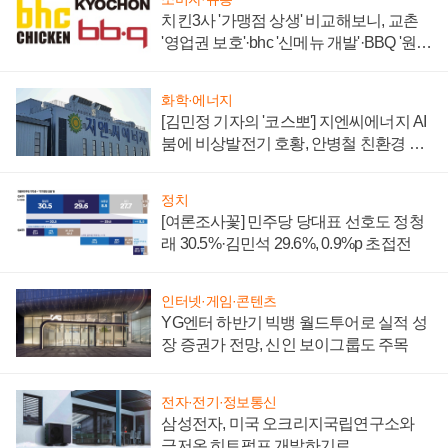
치킨3사 '가맹점 상생' 비교해보니, 교촌
'영업권 보호'·bhc '신메뉴 개발'·BBQ '원가
부담'
화학·에너지
[김민정 기자의 '코스뽀'] 지엔씨에너지 AI
붐에 비상발전기 호황, 안병철 친환경 에
너지 발전전문기업 향한다
정치
[여론조사꽃] 민주당 당대표 선호도 정청
래 30.5%·김민석 29.6%, 0.9%p 초접전
인터넷·게임·콘텐츠
YG엔터 하반기 빅뱅 월드투어로 실적 성
장 증권가 전망, 신인 보이그룹도 주목
전자·전기·정보통신
삼성전자, 미국 오크리지국립연구소와
극저온 히트펌프 개발하기로