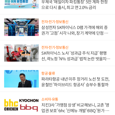
우체국 '매일이자 파킹통장' 5만 계좌 한정
으로 다시 출시, 최고 연 2.0% 금리
전자·전기·정보통신
삼성전자 SK하이닉스 D램 가격에 해외 증
권가 '고점' 시각 나와, 장기 계약에 단점 부
각
전자·전기·정보통신
SK하이닉스 노사 '성과급 주식 지급' 평행
선, 곽노정 'N% 성과급' 법적 논란 벗을지 주
목
항공·물류
파라타항공 내년 미주 장거리 노선 첫 도전,
윤철민 '하이브리드 항공사' 승부수 통할까
소비자·유통
치킨3사 '가맹점 상생' 비교해보니, 교촌 '영
업권 보호'·bhc '신메뉴 개발'·BBQ '원가 부