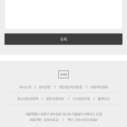
PC버전
회사소개
윤리강령
개인정보처리방침
이용자위원회
청소년보호정책
정정·반론보도
기사심의규정
불편신고
서울특별시 성동구 성수일로 39-34 서울숲더스페이스 12층
대표전화 : 1800-6522
팩스 : 070-4015-8658