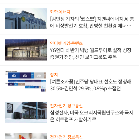
담'
화학·에너지
[김민정 기자의 '코스뽀'] 지엔씨에너지 AI 붐
에 비상발전기 호황, 안병철 친환경 에너지
발전전문기업 향한다
인터넷·게임·콘텐츠
YG엔터 하반기 빅뱅 월드투어로 실적 성장
증권가 전망, 신인 보이그룹도 주목
정치
[여론조사꽃] 민주당 당대표 선호도 정청래
30.5%·김민석 29.6%, 0.9%p 초접전
전자·전기·정보통신
삼성전자, 미국 오크리지국립연구소와 극저
온 히트펌프 개발하기로
전자·전기·정보통신