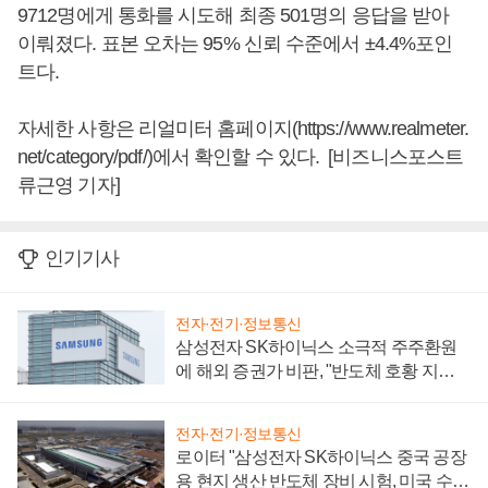
9712명에게 통화를 시도해 최종 501명의 응답을 받아
이뤄졌다. 표본 오차는 95% 신뢰 수준에서 ±4.4%포인
트다.
자세한 사항은 리얼미터 홈페이지(https://www.realmeter.
net/category/pdf/)에서 확인할 수 있다. [비즈니스포스트
류근영 기자]
인기기사
전자·전기·정보통신
삼성전자 SK하이닉스 소극적 주주환원
에 해외 증권가 비판, "반도체 호황 지속
성 의문"
전자·전기·정보통신
로이터 "삼성전자 SK하이닉스 중국 공장
용 현지 생산 반도체 장비 시험, 미국 수출