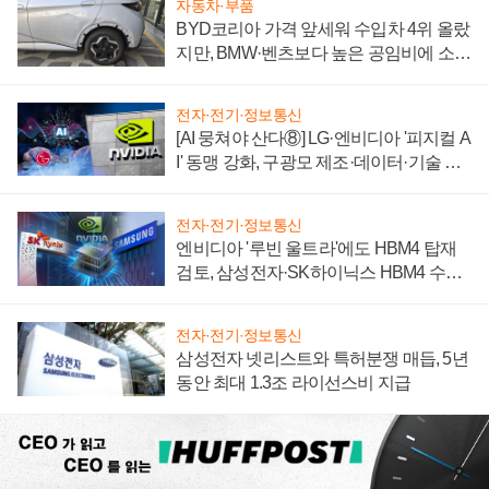
자동차·부품
BYD코리아 가격 앞세워 수입차 4위 올랐
지만, BMW·벤츠보다 높은 공임비에 소비
자 불만 폭발
전자·전기·정보통신
[AI 뭉쳐야 산다⑧] LG·엔비디아 '피지컬 A
I' 동맹 강화, 구광모 제조·데이터·기술 결
집해 종합 로보틱스 기업으로
전자·전기·정보통신
엔비디아 '루빈 울트라'에도 HBM4 탑재
검토, 삼성전자·SK하이닉스 HBM4 수율
에 주도권 갈린다
전자·전기·정보통신
삼성전자 넷리스트와 특허분쟁 매듭, 5년
동안 최대 1.3조 라이선스비 지급