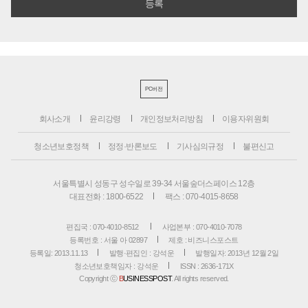
PC버전
회사소개
윤리강령
개인정보처리방침
이용자위원회
청소년보호정책
정정·반론보도
기사심의규정
불편신고
서울특별시 성동구 성수일로 39-34 서울숲더스페이스 12층
대표전화 : 1800-6522
팩스 : 070-4015-8658
편집국 : 070-4010-8512
사업본부 : 070-4010-7078
등록번호 : 서울 아 02897
제호 : 비즈니스포스트
등록일: 2013.11.13
발행·편집인 : 강석운
발행일자: 2013년 12월 2일
청소년보호책임자 : 강석운
ISSN : 2636-171X
Copyright ⓒ
B
USINESSPOST
. All rights reserved.