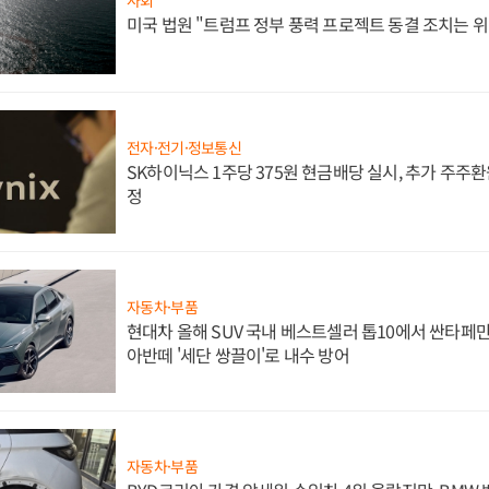
사회
미국 법원 "트럼프 정부 풍력 프로젝트 동결 조치는 위
전자·전기·정보통신
SK하이닉스 1주당 375원 현금배당 실시, 추가 주주환
정
자동차·부품
현대차 올해 SUV 국내 베스트셀러 톱10에서 싼타페만
아반떼 '세단 쌍끌이'로 내수 방어
자동차·부품