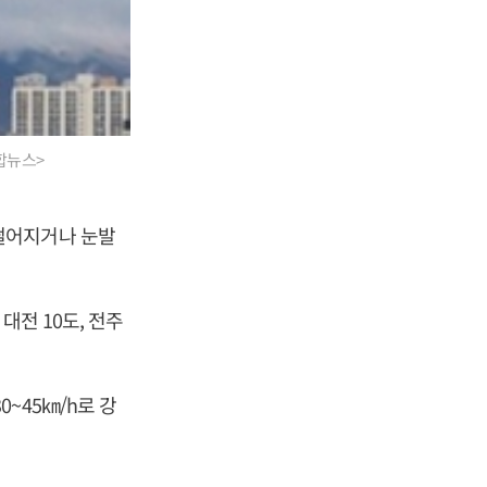
합뉴스>
떨어지거나 눈발
 대전 10도, 전주
~45㎞/h로 강