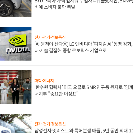
BYD코리아 가격 앞세워 수입차 4위 올랐지만, BMW
비에 소비자 불만 폭발
전자·전기·정보통신
[AI 뭉쳐야 산다⑧] LG·엔비디아 '피지컬 AI' 동맹 강
터·기술 결집해 종합 로보틱스 기업으로
화학·에너지
'한수원 협력사' 미국 오클로 SMR 연구용 원자로 '임계 
너지부 "중요한 이정표"
전자·전기·정보통신
삼성전자 넷리스트와 특허분쟁 매듭, 5년 동안 최대 1