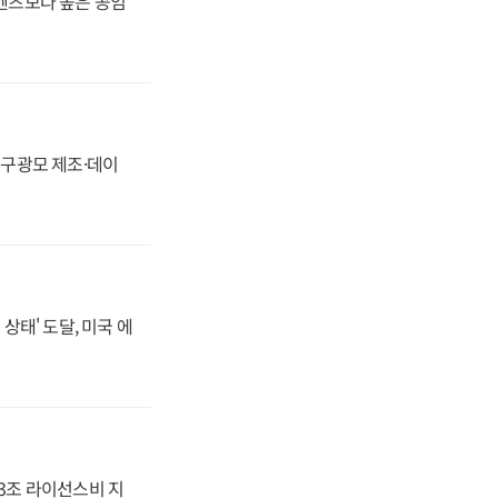
·벤츠보다 높은 공임
화, 구광모 제조·데이
상태' 도달, 미국 에
.3조 라이선스비 지