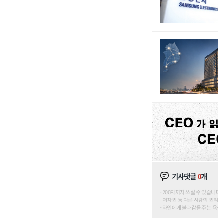
기사댓글
0
개
200자까지 쓰실 수 있습니다. (
저작권 등 다른 사람의 권리
타인에게 불쾌감을 주는 욕설