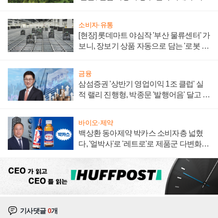
져
소비자·유통
[현장] 롯데마트 야심작 '부산 물류센터' 가
보니, 장보기 상품 자동으로 담는 '로봇 40
0대' 장관
금융
삼섬증권 '상반기 영업이익 1조 클럽' 실
적 랠리 진행형, 박종문 '발행어음' 달고 연
임 향하나
바이오·제약
백상환 동아제약 박카스 소비자층 넓혔
다, '얼박사'로 '레트로'로 제품군 다변화
주효
기사댓글
0
개