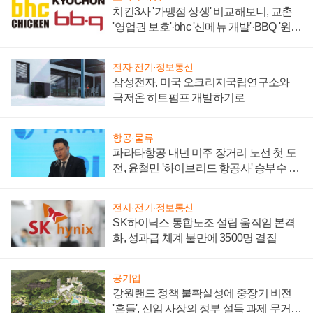
치킨3사 '가맹점 상생' 비교해보니, 교촌
'영업권 보호'·bhc '신메뉴 개발'·BBQ '원가
부담'
전자·전기·정보통신
삼성전자, 미국 오크리지국립연구소와
극저온 히트펌프 개발하기로
항공·물류
파라타항공 내년 미주 장거리 노선 첫 도
전, 윤철민 '하이브리드 항공사' 승부수 통
할까
전자·전기·정보통신
SK하이닉스 통합노조 설립 움직임 본격
화, 성과급 체계 불만에 3500명 결집
공기업
강원랜드 정책 불확실성에 중장기 비전
'흔들', 신임 사장의 정부 설득 과제 무거워