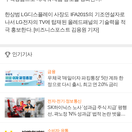
한상범 LG디스플레이 사장도 IFA2015의 기조연설자로
나서 LG전자의 TV에 탑재된 올레드패널의 기술력을 적
극 홍보한다. [비즈니스포스트 김용원 기자]
인기기사
금융
우체국 '매일이자 파킹통장' 5만 계좌 한
정으로 다시 출시, 최고 연 2.0% 금리
전자·전기·정보통신
SK하이닉스 노사 '성과급 주식 지급' 평행
선, 곽노정 'N% 성과급' 법적 논란 벗을지
주목
소비자·유통