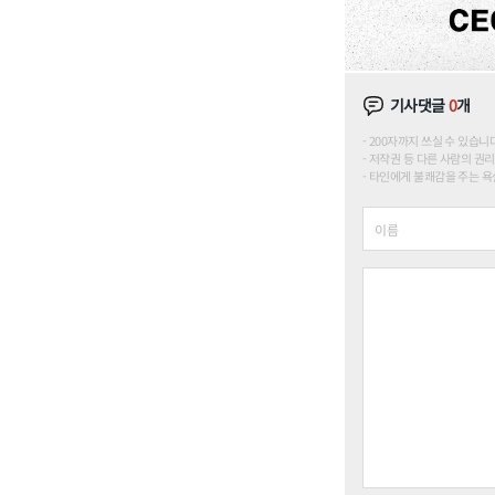
기사댓글
0
개
200자까지 쓰실 수 있습니다. (
저작권 등 다른 사람의 권리
타인에게 불쾌감을 주는 욕설