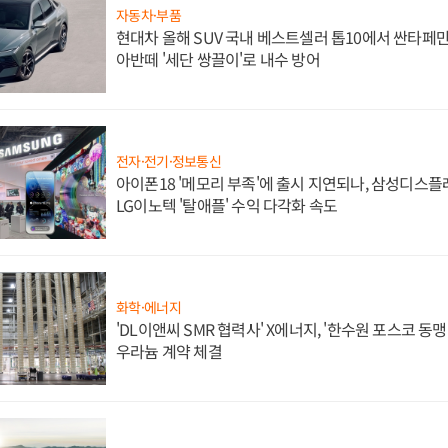
자동차·부품
현대차 올해 SUV 국내 베스트셀러 톱10에서 싼타페만
아반떼 '세단 쌍끌이'로 내수 방어
전자·전기·정보통신
아이폰18 '메모리 부족'에 출시 지연되나, 삼성디스
LG이노텍 '탈애플' 수익 다각화 속도
화학·에너지
'DL이앤씨 SMR 협력사' X에너지, '한수원 포스코 
우라늄 계약 체결