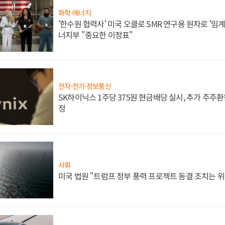
화학·에너지
'한수원 협력사' 미국 오클로 SMR 연구용 원자로 '임계 
너지부 "중요한 이정표"
전자·전기·정보통신
SK하이닉스 1주당 375원 현금배당 실시, 추가 주주환
정
사회
미국 법원 "트럼프 정부 풍력 프로젝트 동결 조치는 위