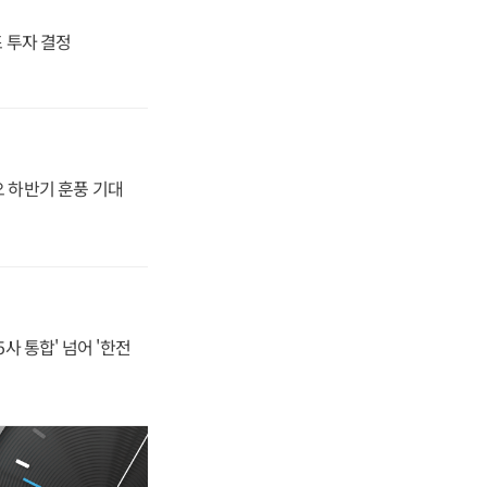
4조 투자 결정
오 하반기 훈풍 기대
사 통합' 넘어 '한전