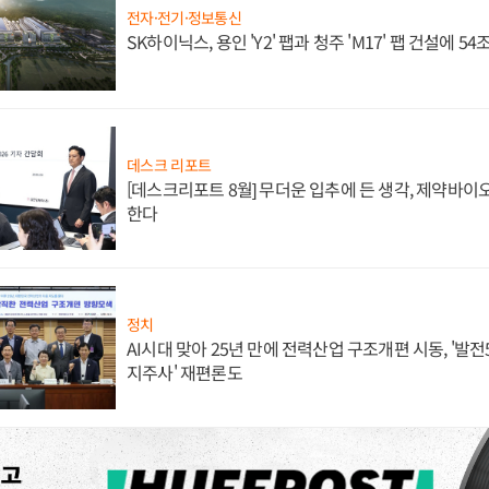
전자·전기·정보통신
SK하이닉스, 용인 'Y2' 팹과 청주 'M17' 팹 건설에 5
데스크 리포트
[데스크리포트 8월] 무더운 입추에 든 생각, 제약바이
한다
정치
AI시대 맞아 25년 만에 전력산업 구조개편 시동, '발전5
지주사' 재편론도