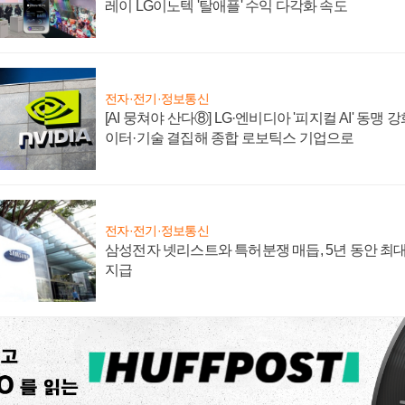
레이 LG이노텍 '탈애플' 수익 다각화 속도
전자·전기·정보통신
[AI 뭉쳐야 산다⑧] LG·엔비디아 '피지컬 AI' 동맹 
이터·기술 결집해 종합 로보틱스 기업으로
전자·전기·정보통신
삼성전자 넷리스트와 특허분쟁 매듭, 5년 동안 최대
지급