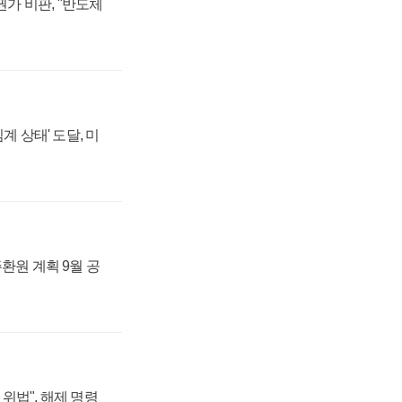
가 비판, "반도체
계 상태' 도달, 미
주환원 계획 9월 공
위법", 해제 명령