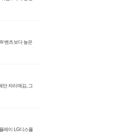
MW·벤츠보다 높은
페만 자리매김, 그
스플레이 LG디스플