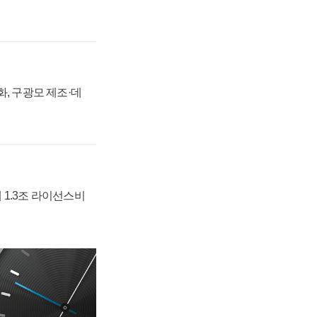
강화, 구광모 제조·데
 1.3조 라이선스비