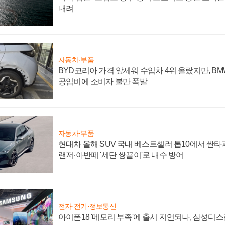
내려
자동차·부품
BYD코리아 가격 앞세워 수입차 4위 올랐지만, B
공임비에 소비자 불만 폭발
자동차·부품
현대차 올해 SUV 국내 베스트셀러 톱10에서 싼타
랜저·아반떼 '세단 쌍끌이'로 내수 방어
전자·전기·정보통신
아이폰18 '메모리 부족'에 출시 지연되나, 삼성디