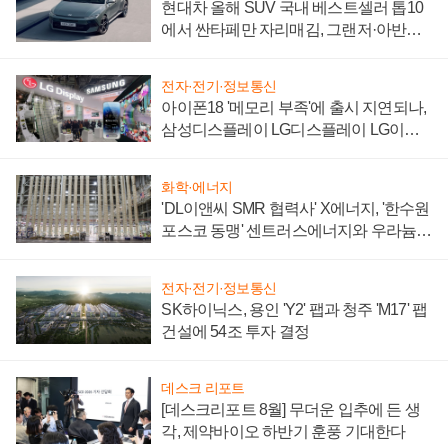
현대차 올해 SUV 국내 베스트셀러 톱10
에서 싼타페만 자리매김, 그랜저·아반떼
'세단 쌍끌이'로 내수 방어
전자·전기·정보통신
아이폰18 '메모리 부족'에 출시 지연되나,
삼성디스플레이 LG디스플레이 LG이노
텍 '탈애플' 수익 다각화 속도
화학·에너지
'DL이앤씨 SMR 협력사' X에너지, '한수원
포스코 동맹' 센트러스에너지와 우라늄
계약 체결
전자·전기·정보통신
SK하이닉스, 용인 'Y2' 팹과 청주 'M17' 팹
건설에 54조 투자 결정
데스크 리포트
[데스크리포트 8월] 무더운 입추에 든 생
각, 제약바이오 하반기 훈풍 기대한다