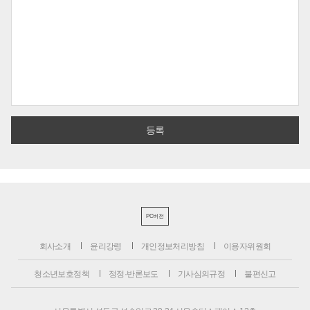
PC버전
회사소개
윤리강령
개인정보처리방침
이용자위원회
청소년보호정책
정정·반론보도
기사심의규정
불편신고