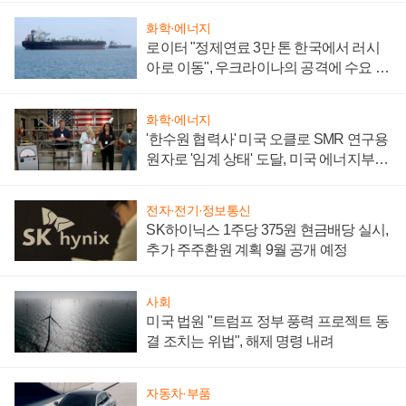
화학·에너지
로이터 "정제연료 3만 톤 한국에서 러시
아로 이동", 우크라이나의 공격에 수요 늘
어
화학·에너지
'한수원 협력사' 미국 오클로 SMR 연구용
원자로 '임계 상태' 도달, 미국 에너지부
"중요한 이정표"
전자·전기·정보통신
SK하이닉스 1주당 375원 현금배당 실시,
추가 주주환원 계획 9월 공개 예정
사회
미국 법원 "트럼프 정부 풍력 프로젝트 동
결 조치는 위법", 해제 명령 내려
자동차·부품