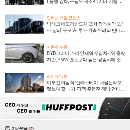
I' 동맹 강화, 구광모 제조·데이터·기술 결
집해 종합 로보틱스 기업으로
인터넷·게임·콘텐츠
빅테크 메모리반도체 포함 장기계약 '2.7
조 달러' 규모, AI 투자 위축 우려와 반대
신호
자동차·부품
BYD코리아 가격 앞세워 수입차 4위 올랐
지만, BMW·벤츠보다 높은 공임비에 소비
자 불만 폭발
소비자·유통
이부진 야심작 '신라스테이' 서울신라호
텔보다 잘 나가, 평택·주문진·해남·건대로
성장판 더 넓힌다
기사댓글
0
개