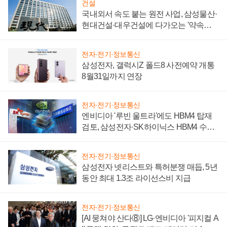
건설
국내외서 속도 붙는 원전 사업, 삼성물산·
현대건설·대우건설에 다가오는 '약속의
시간'
전자·전기·정보통신
삼성전자, 갤럭시Z 폴드8 사전예약 개통
8월31일까지 연장
전자·전기·정보통신
엔비디아 '루빈 울트라'에도 HBM4 탑재
검토, 삼성전자·SK하이닉스 HBM4 수율
에 주도권 갈린다
전자·전기·정보통신
삼성전자 넷리스트와 특허분쟁 매듭, 5년
동안 최대 1.3조 라이선스비 지급
전자·전기·정보통신
[AI 뭉쳐야 산다⑧] LG·엔비디아 '피지컬 A