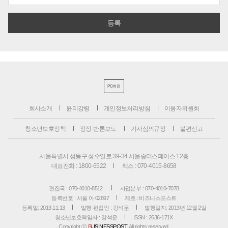
PC버전
회사소개
윤리강령
개인정보처리방침
이용자위원회
청소년보호정책
정정·반론보도
기사심의규정
불편신고
서울특별시 성동구 성수일로 39-34 서울숲더스페이스 12층
대표전화 : 1800-6522
팩스 : 070-4015-8658
편집국 : 070-4010-8512
사업본부 : 070-4010-7078
등록번호 : 서울 아 02897
제호 : 비즈니스포스트
등록일: 2013.11.13
발행·편집인 : 강석운
발행일자: 2013년 12월 2일
청소년보호책임자 : 강석운
ISSN : 2636-171X
Copyright ⓒ
B
USINESSPOST
. All rights reserved.