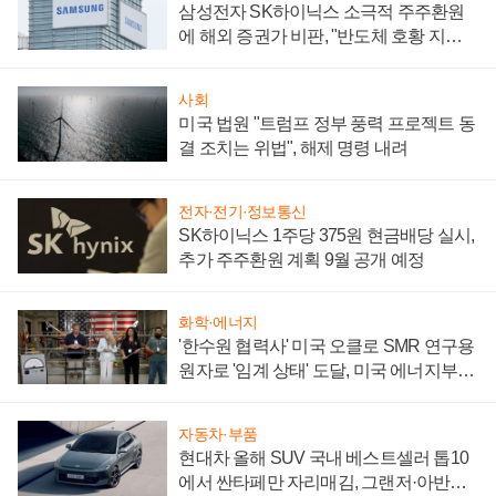
삼성전자 SK하이닉스 소극적 주주환원
에 해외 증권가 비판, "반도체 호황 지속
성 의문"
사회
미국 법원 "트럼프 정부 풍력 프로젝트 동
결 조치는 위법", 해제 명령 내려
전자·전기·정보통신
SK하이닉스 1주당 375원 현금배당 실시,
추가 주주환원 계획 9월 공개 예정
화학·에너지
'한수원 협력사' 미국 오클로 SMR 연구용
원자로 '임계 상태' 도달, 미국 에너지부
"중요한 이정표"
자동차·부품
현대차 올해 SUV 국내 베스트셀러 톱10
에서 싼타페만 자리매김, 그랜저·아반떼