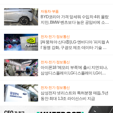
'세단 쌍끌이'로 내수 방어
자동차·부품
BYD코리아 가격 앞세워 수입차 4위 올랐
지만, BMW·벤츠보다 높은 공임비에 소비
자 불만 폭발
전자·전기·정보통신
[AI 뭉쳐야 산다⑧] LG·엔비디아 '피지컬 A
I' 동맹 강화, 구광모 제조·데이터·기술 결
집해 종합 로보틱스 기업으로
전자·전기·정보통신
아이폰18 '메모리 부족'에 출시 지연되나,
삼성디스플레이 LG디스플레이 LG이노
텍 '탈애플' 수익 다각화 속도
전자·전기·정보통신
삼성전자 넷리스트와 특허분쟁 매듭, 5년
동안 최대 1.3조 라이선스비 지급